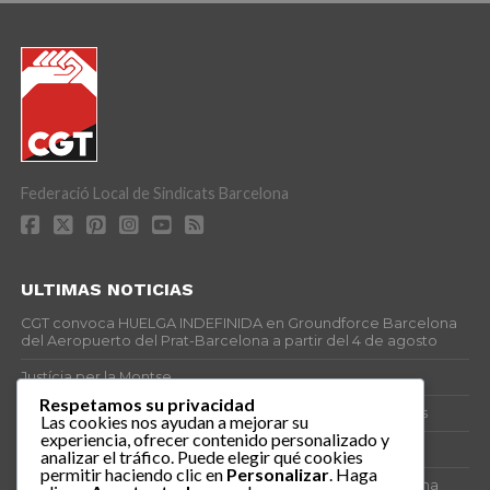
Federació Local de Sindicats Barcelona
ULTIMAS NOTICIAS
CGT convoca HUELGA INDEFINIDA en Groundforce Barcelona
del Aeropuerto del Prat-Barcelona a partir del 4 de agosto
Justícia per la Montse
Respetamos su privacidad
25J – Día Mundial para la Prevención de los Ahogamientos
Las cookies nos ayudan a mejorar su
experiencia, ofrecer contenido personalizado y
ERE encubierto en H&M Concentrix
analizar el tráfico. Puede elegir qué cookies
permitir haciendo clic en
Personalizar
. Haga
Actes centrals 90 aniversari revolució social 1936. Programa