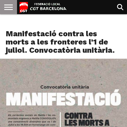
INICIO
QUIENES
SINDICATOS
SOCIAL
JURIDICA/GUIAS
PRENSA Y
FORMACIÓN
BIBLIOTECA
RECURSOS
ES
AGENDA
SOMOS
COMUNICACIÓN
EMMA
Manifestació contra les
GOLDMAN
morts a les fronteres l’1 de
juliol. Convocatòria unitària.