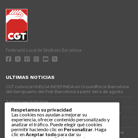
Federació Local de Sindicats Barcelona
ULTIMAS NOTICIAS
CGT convoca HUELGA INDEFINIDA en Groundforce Barcelona
del Aeropuerto del Prat-Barcelona a partir del 4 de agosto
Justícia per la Montse
Respetamos su privacidad
25J – Día Mundial para la Prevención de los Ahogamientos
Las cookies nos ayudan a mejorar su
experiencia, ofrecer contenido personalizado y
ERE encubierto en H&M Concentrix
analizar el tráfico. Puede elegir qué cookies
permitir haciendo clic en
Personalizar
. Haga
Actes centrals 90 aniversari revolució social 1936. Programa
clic en
Aceptar todo
para dar su
central i per dies. Materials de venda.