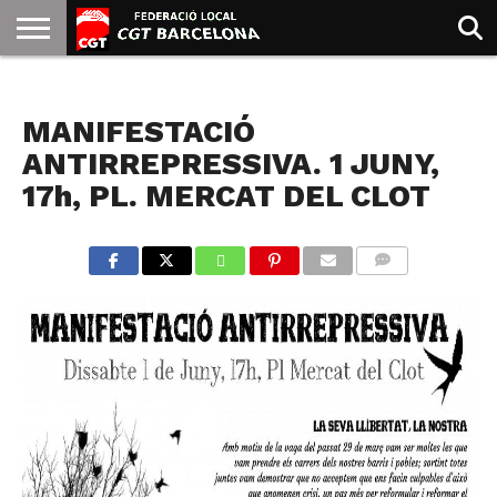
INICIO
QUIENES
SINDICATOS
SOCIAL
JURIDICA/GUIAS
PRENSA Y
FORMACIÓN
BIBLIOTECA
RECURSOS
ES
NOTICIAS
SOMOS
COMUNICACIÓN
EMMA
MANIFESTACIÓ
GOLDMAN
ANTIRREPRESSIVA. 1 JUNY,
17h, PL. MERCAT DEL CLOT
COMMENTS