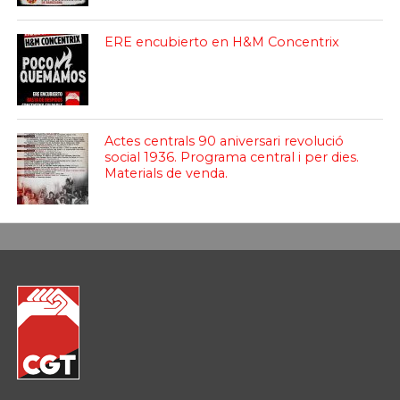
ERE encubierto en H&M Concentrix
Actes centrals 90 aniversari revolució
social 1936. Programa central i per dies.
Materials de venda.