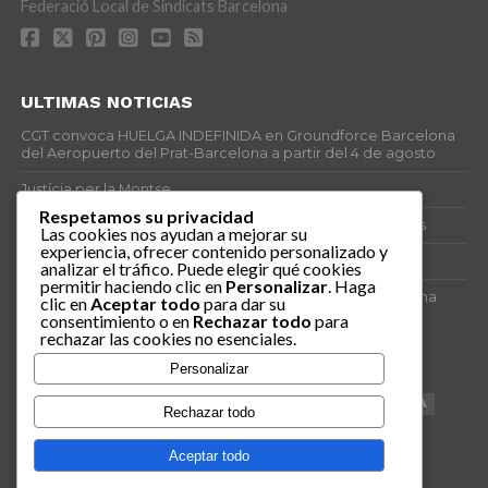
Federació Local de Sindicats Barcelona
ULTIMAS NOTICIAS
CGT convoca HUELGA INDEFINIDA en Groundforce Barcelona
del Aeropuerto del Prat-Barcelona a partir del 4 de agosto
Justícia per la Montse
Respetamos su privacidad
25J – Día Mundial para la Prevención de los Ahogamientos
Las cookies nos ayudan a mejorar su
experiencia, ofrecer contenido personalizado y
ERE encubierto en H&M Concentrix
analizar el tráfico. Puede elegir qué cookies
permitir haciendo clic en
Personalizar
. Haga
Actes centrals 90 aniversari revolució social 1936. Programa
clic en
Aceptar todo
para dar su
central i per dies. Materials de venda.
consentimiento o en
Rechazar todo
para
rechazar las cookies no esenciales.
TAGS
Personalizar
VAGA
TELEMARKETING
NETEJA
DRETS
CONFERENCIA
Rechazar todo
DOCUMENTAL
SANITAT
CATSALUT
061
ANTI-MWC
Aceptar todo