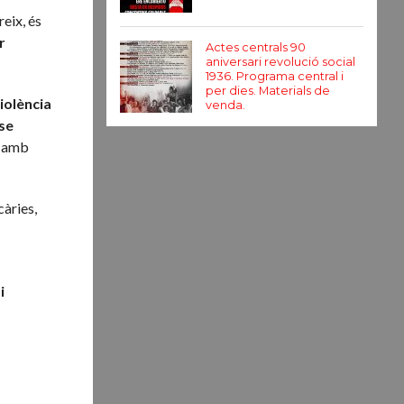
reix, és
r
Actes centrals 90
aniversari revolució social
1936. Programa central i
per dies. Materials de
violència
venda.
-se
, amb
càries,
i