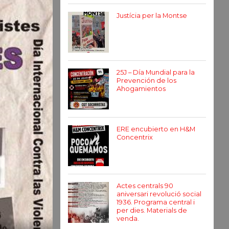
Justícia per la Montse
25J – Día Mundial para la
Prevención de los
Ahogamientos
ERE encubierto en H&M
Concentrix
Actes centrals 90
aniversari revolució social
1936. Programa central i
per dies. Materials de
venda.