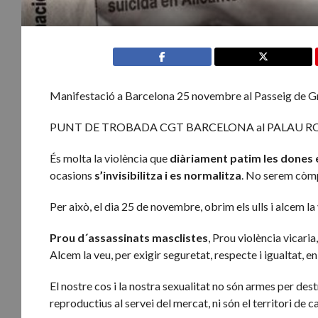
Manifestació a Barcelona 25 novembre al Passeig de Gr
PUNT DE TROBADA CGT BARCELONA al PALAU ROB
És molta la violència que
diàriament patim les dones e
ocasions
s’invisibilitza i es normalitza
. No serem còmp
Per això, el dia 25 de novembre, obrim els ulls i alcem la
Prou d´assassinats masclistes
, Prou ​​violència vicar
Alcem la veu, per exigir seguretat, respecte i igualtat, en
El nostre cos i la nostra sexualitat no són armes per dest
reproductius al servei del mercat, ni són el territori de c