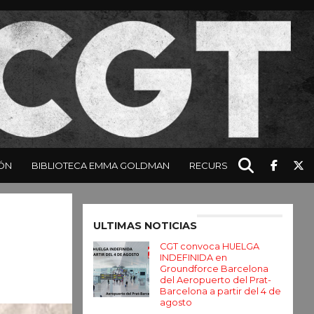
ÓN
BIBLIOTECA EMMA GOLDMAN
RECURSOS
Enter ad code here
ULTIMAS NOTICIAS
CGT convoca HUELGA
INDEFINIDA en
Groundforce Barcelona
del Aeropuerto del Prat-
Barcelona a partir del 4 de
agosto