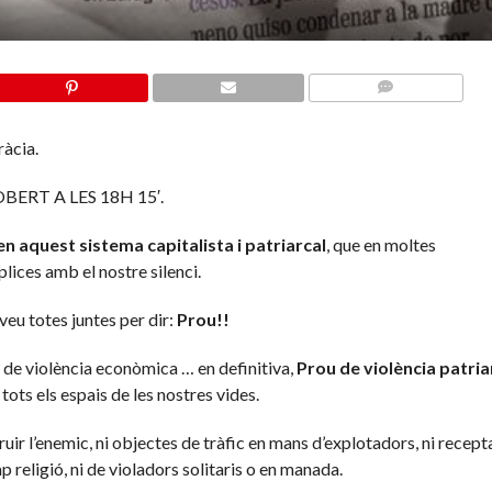
COMMENTS
àcia.
ERT A LES 18H 15′.
n aquest sistema capitalista i patriarcal
, que en moltes
lices amb el nostre silenci.
 veu totes juntes per dir:
Prou​​!!
ia, de violència econòmica … en definitiva,
Prou de violència patria
 tots els espais de les nostres vides.
ruir l’enemic, ni objectes de tràfic en mans d’explotadors, ni recept
ap religió, ni de violadors solitaris o en manada.