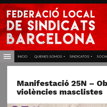
INICIO
QUIENES SOMOS
SINDICATOS
SOCIA
25N
Manifestació 25N – Obr
violències masclistes