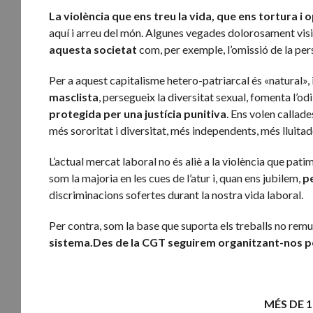
La violència que ens treu la vida, que ens tortura i 
aquí i arreu del món. Algunes vegades dolorosament vis
aquesta societat
com, per exemple, l’omissió de la per
Per a aquest capitalisme hetero-patriarcal és «natural», i
masclista
, persegueix la diversitat sexual, fomenta l’o
protegida per una justícia punitiva
. Ens volen calla
més sororitat i diversitat, més independents, més lluitad
L’actual mercat laboral no és aliè a la violència que pati
som la majoria en les cues de l’atur i, quan ens jubilem,
p
discriminacions sofertes durant la nostra vida laboral.
Per contra, som la base que suporta els treballs no rem
sistema.Des de la CGT seguirem organitzant-nos per v
MÉS DE 