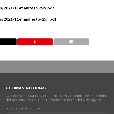
ds/2021/11/manifest-25N.pdf
s/2021/11/manifiesto-25n.pdf
ULTIMAS NOTICIAS
CGT convoca HUELGA INDEFINIDA en Groundforce Barcelona
del Aeropuerto del Prat-Barcelona a partir del 4 de agosto
Justícia per la Montse