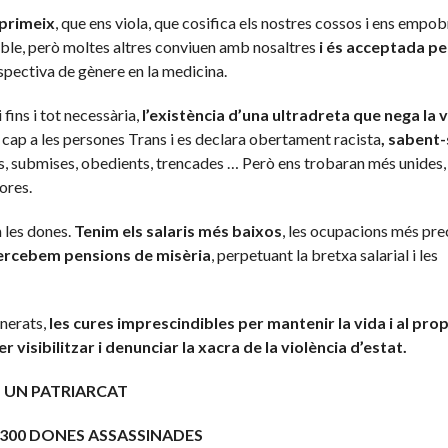
oprimeix
, que ens viola, que cosifica els nostres cossos i ens empob
ible, però moltes altres conviuen amb nosaltres
i és acceptada pe
spectiva de gènere en la medicina.
 fins i tot necessària,
l’existència d’una ultradreta que nega la 
di cap a les persones Trans i es declara obertament racista
, sabent
des, submises, obedients, trencades … Però ens trobaran més unides
ores.
m les dones.
Tenim els salaris més baixos
, les ocupacions més pre
ercebem pensions de misèria
, perpetuant la bretxa salarial i les
unerats,
les cures imprescindibles per mantenir la vida i al prop
isibilitzar i denunciar la xacra de la violència d’estat.
UN PATRIARCAT
1300 DONES ASSASSINADES