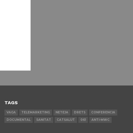
TAGS
VAGA
TELEMARKETING
NETEJA
DRETS
CONFERENCIA
DOCUMENTAL
SANITAT
CATSALUT
061
ANTI-MWC