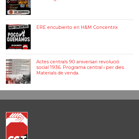
ERE encubierto en H&M Concentrix
Actes centrals 90 aniversari revolució
social 1936. Programa central i per dies.
Materials de venda.