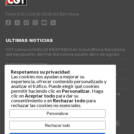
Federació Local de Sindicats Barcelona
ULTIMAS NOTICIAS
CGT convoca HUELGA INDEFINIDA en Groundforce Barcelona
del Aeropuerto del Prat-Barcelona a partir del 4 de agosto
Justícia per la Montse
Respetamos su privacidad
25J – Día Mundial para la Prevención de los Ahogamientos
Las cookies nos ayudan a mejorar su
experiencia, ofrecer contenido personalizado y
ERE encubierto en H&M Concentrix
analizar el tráfico. Puede elegir qué cookies
permitir haciendo clic en
Personalizar
. Haga
Actes centrals 90 aniversari revolució social 1936. Programa
clic en
Aceptar todo
para dar su
central i per dies. Materials de venda.
consentimiento o en
Rechazar todo
para
rechazar las cookies no esenciales.
TAGS
Personalizar
VAGA
TELEMARKETING
NETEJA
DRETS
CONFERENCIA
Rechazar todo
DOCUMENTAL
SANITAT
CATSALUT
061
ANTI-MWC