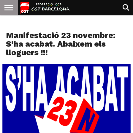
INICIO
QUIENES
SINDICATOS
SOCIAL
JURIDICA/GUIAS
PRENSA Y
FORMACIÓN
BIBLIOTECA
RECURSOS
ES
AGENDA
SOMOS
COMUNICACIÓN
EMMA
Manifestació 23 novembre:
GOLDMAN
S’ha acabat. Abaixem els
lloguers !!!