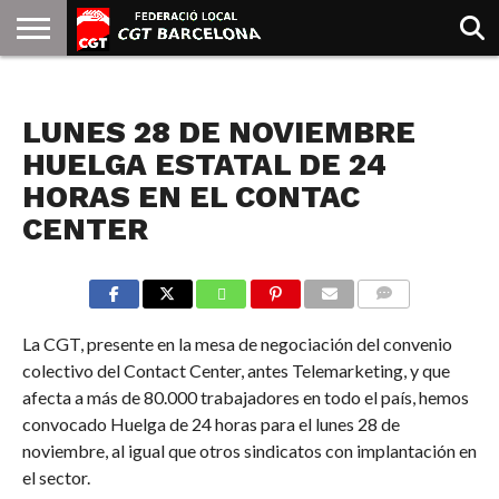
INICIO
QUIENES
SINDICATOS
SOCIAL
JURIDICA/GUIAS
PRENSA Y
FORMACIÓN
BIBLIOTECA
RECURSOS
ES
NOTICIAS
SOMOS
COMUNICACIÓN
EMMA
LUNES 28 DE NOVIEMBRE
GOLDMAN
HUELGA ESTATAL DE 24
HORAS EN EL CONTAC
CENTER
COMMENTS
La CGT, presente en la mesa de negociación del convenio
colectivo del Contact Center, antes Telemarketing, y que
afecta a más de 80.000 trabajadores en todo el país, hemos
convocado Huelga de 24 horas para el lunes 28 de
noviembre, al igual que otros sindicatos con implantación en
el sector.