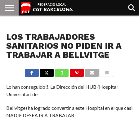
INICIO
QUIENES
SINDICATOS
SOCIAL
JURIDICA/GUIAS
PRENSA Y
FORMACIÓN
BIBLIOTECA
RECURSOS
ES
NOTICIAS
SOMOS
COMUNICACIÓN
EMMA
LOS TRABAJADORES
GOLDMAN
SANITARIOS NO PIDEN IR A
TRABAJAR A BELLVITGE
COMMENTS
Lo han conseguido!!. La Dirección del HUB (Hospital
Universitari de
Bellvitge) ha logrado convertir a este Hospital en el que casi
NADIE DESEA IR A TRABAJAR.