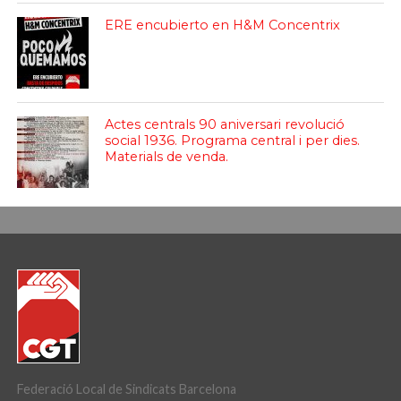
ERE encubierto en H&M Concentrix
Actes centrals 90 aniversari revolució
social 1936. Programa central i per dies.
Materials de venda.
Federació Local de Sindicats Barcelona