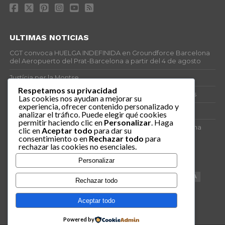
ULTIMAS NOTICIAS
CGT convoca HUELGA INDEFINIDA en Groundforce Barcelona
del Aeropuerto del Prat-Barcelona a partir del 4 de agosto
Justícia per la Montse
Respetamos su privacidad
25J – Día Mundial para la Prevención de los Ahogamientos
Las cookies nos ayudan a mejorar su
experiencia, ofrecer contenido personalizado y
ERE encubierto en H&M Concentrix
analizar el tráfico. Puede elegir qué cookies
permitir haciendo clic en
Personalizar
. Haga
Actes centrals 90 aniversari revolució social 1936. Programa
clic en
Aceptar todo
para dar su
central i per dies. Materials de venda.
consentimiento o en
Rechazar todo
para
rechazar las cookies no esenciales.
TAGS
Personalizar
VAGA
TELEMARKETING
NETEJA
DRETS
CONFERENCIA
Rechazar todo
DOCUMENTAL
SANITAT
CATSALUT
061
ANTI-MWC
Aceptar todo
Powered by