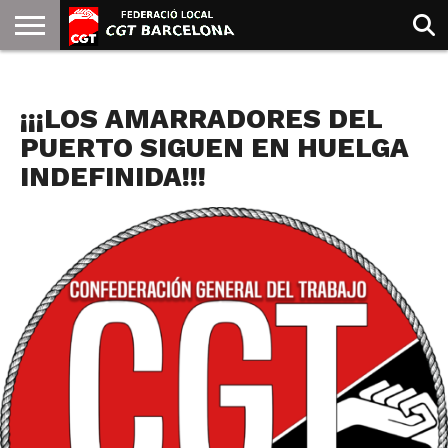
INICIO
QUIENES
SINDICATOS
SOCIAL
JURIDICA/GUIAS
PRENSA Y
FORMACIÓN
BIBLIOTECA
RECURSOS
ES
NOTICIAS
SOMOS
COMUNICACIÓN
EMMA
¡¡¡LOS AMARRADORES DEL
GOLDMAN
PUERTO SIGUEN EN HUELGA
INDEFINIDA!!!