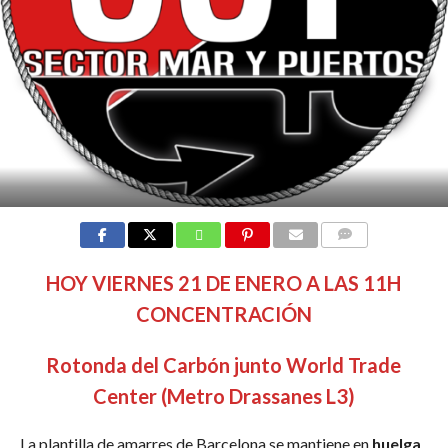
COMMENTS
HOY VIERNES
2
1 DE ENERO A LAS 11H
CONCENTRACIÓN
Rotonda del Carbón junto World Trade
Center (Metro Drassanes L3)
La plantilla de amarres de Barcelona se mantiene en
huelga