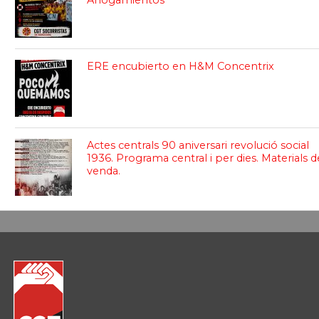
Ahogamientos
ERE encubierto en H&M Concentrix
Actes centrals 90 aniversari revolució social
1936. Programa central i per dies. Materials d
venda.