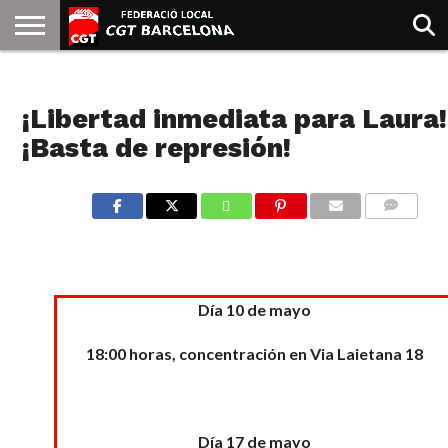
INICIO
QUIENES
SINDICATOS
SOCIAL
JURIDICA/GUIAS
PRENSA Y
FORMACIÓN
BIBLIOTECA
RECURSOS
ES
NOTICIAS
SOMOS
COMUNICACIÓN
EMMA
¡Libertad inmediata para Laura!
GOLDMAN
¡Basta de represión!
COMMENTS
Día 10 de mayo
18:00 horas, concentración en Via Laietana 18
Día 17 de mayo