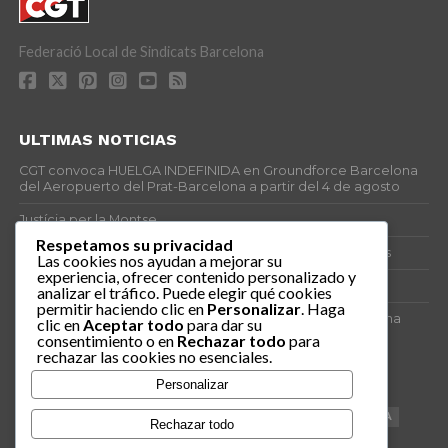
Federació Local de Sindicats Barcelona
ULTIMAS NOTICIAS
CGT convoca HUELGA INDEFINIDA en Groundforce Barcelona
del Aeropuerto del Prat-Barcelona a partir del 4 de agosto
Justícia per la Montse
Respetamos su privacidad
25J – Día Mundial para la Prevención de los Ahogamientos
Las cookies nos ayudan a mejorar su
experiencia, ofrecer contenido personalizado y
ERE encubierto en H&M Concentrix
analizar el tráfico. Puede elegir qué cookies
permitir haciendo clic en
Personalizar
. Haga
Actes centrals 90 aniversari revolució social 1936. Programa
clic en
Aceptar todo
para dar su
central i per dies. Materials de venda.
consentimiento o en
Rechazar todo
para
rechazar las cookies no esenciales.
TAGS
Personalizar
VAGA
TELEMARKETING
NETEJA
DRETS
CONFERENCIA
Rechazar todo
DOCUMENTAL
SANITAT
CATSALUT
061
ANTI-MWC