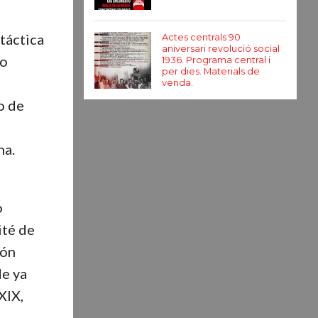
 táctica
Actes centrals 90
aniversari revolució social
mo
1936. Programa central i
per dies. Materials de
venda.
o de
ha.
o
ité de
zón
de ya
XIX,