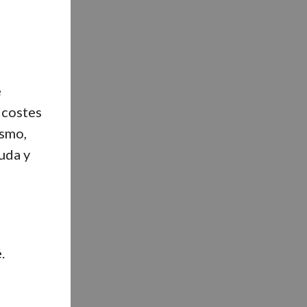
e
 costes
ismo,
uda y
.