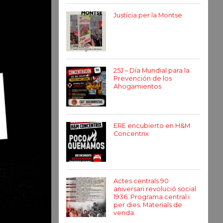
Justícia per la Montse
25J – Día Mundial para la
Prevención de los
Ahogamientos
ERE encubierto en H&M
Concentrix
Actes centrals 90
aniversari revolució social
1936. Programa central i
per dies. Materials de
venda.