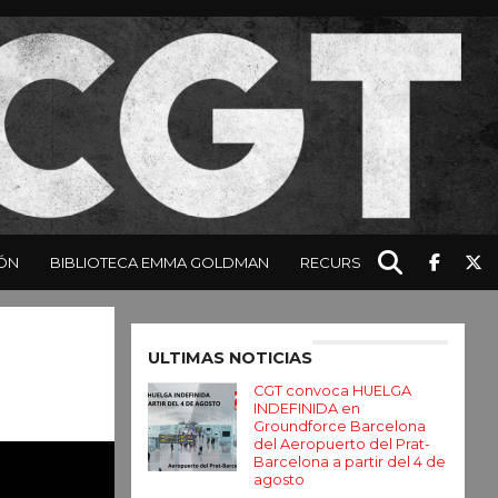
ÓN
BIBLIOTECA EMMA GOLDMAN
RECURSOS
Enter ad code here
ULTIMAS NOTICIAS
CGT convoca HUELGA
INDEFINIDA en
Groundforce Barcelona
del Aeropuerto del Prat-
Barcelona a partir del 4 de
agosto