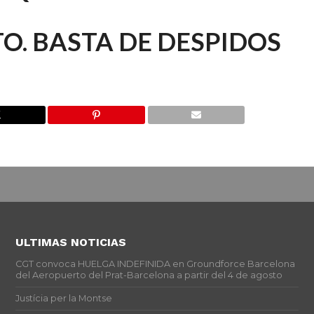
O. BASTA DE DESPIDOS
ULTIMAS NOTICIAS
CGT convoca HUELGA INDEFINIDA en Groundforce Barcelona
del Aeropuerto del Prat-Barcelona a partir del 4 de agosto
Justícia per la Montse