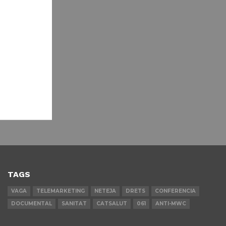
TAGS
VAGA
TELEMARKETING
NETEJA
DRETS
CONFERENCIA
DOCUMENTAL
SANITAT
CATSALUT
061
ANTI-MWC