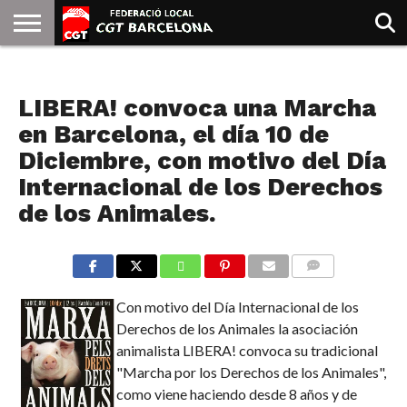
INICIO
QUIENES
SINDICATOS
SOCIAL
JURIDICA/GUIAS
PRENSA Y
FORMACIÓN
BIBLIOTECA
RECURSOS
ES
NOTICIAS
SOMOS
COMUNICACIÓN
EMMA
LIBERA! convoca una Marcha
GOLDMAN
en Barcelona, el día 10 de
Diciembre, con motivo del Día
Internacional de los Derechos
de los Animales.
COMMENTS
Con motivo del Día Internacional de los
Derechos de los Animales la asociación
animalista LIBERA! convoca su tradicional
"Marcha por los Derechos de los Animales",
como viene haciendo desde 8 años y de