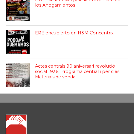
los Ahogamientos
ERE encubierto en H&M Concentrix
Actes centrals 90 aniversari revolució
social 1936. Programa central i per dies.
Materials de venda.