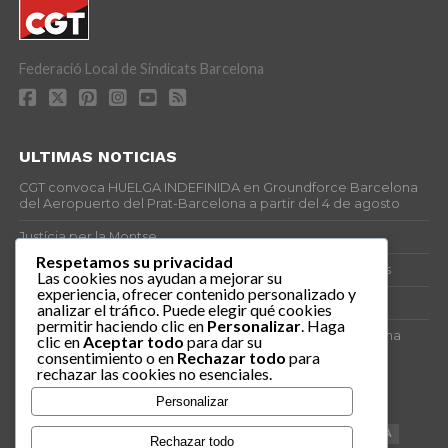
Federació Local de Sindicats Barcelona
ULTIMAS NOTICIAS
CGT convoca HUELGA INDEFINIDA en Groundforce Barcelona
del Aeropuerto del Prat-Barcelona a partir del 4 de agosto
Justícia per la Montse
Respetamos su privacidad
25J – Día Mundial para la Prevención de los Ahogamientos
Las cookies nos ayudan a mejorar su
experiencia, ofrecer contenido personalizado y
ERE encubierto en H&M Concentrix
analizar el tráfico. Puede elegir qué cookies
permitir haciendo clic en
Personalizar
. Haga
Actes centrals 90 aniversari revolució social 1936. Programa
clic en
Aceptar todo
para dar su
central i per dies. Materials de venda.
consentimiento o en
Rechazar todo
para
rechazar las cookies no esenciales.
TAGS
Personalizar
VAGA
TELEMARKETING
NETEJA
DRETS
CONFERENCIA
Rechazar todo