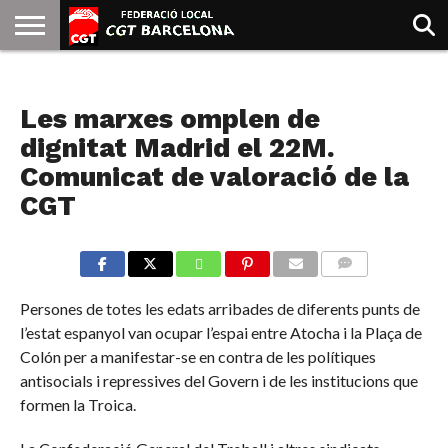
INICIO
QUIENES
SINDICATOS
SOCIAL
JURIDICA/GUIAS
PRENSA Y
FORMACIÓN
BIBLIOTECA
RECURSOS
ES
NOTICIAS
SOMOS
COMUNICACIÓN
EMMA
Les marxes omplen de
GOLDMAN
dignitat Madrid el 22M.
Comunicat de valoració de la
CGT
COMMENTS
Persones de totes les edats arribades de diferents punts de
l’estat espanyol van ocupar l’espai entre Atocha i la Plaça de
Colón per a manifestar-se en contra de les polítiques
antisocials i repressives del Govern i de les institucions que
formen la Troica.