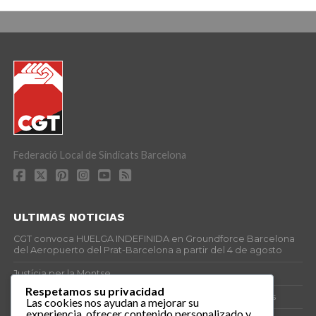
Federació Local de Sindicats Barcelona
ULTIMAS NOTICIAS
CGT convoca HUELGA INDEFINIDA en Groundforce Barcelona
del Aeropuerto del Prat-Barcelona a partir del 4 de agosto
Justícia per la Montse
Respetamos su privacidad
25J – Día Mundial para la Prevención de los Ahogamientos
Las cookies nos ayudan a mejorar su
experiencia, ofrecer contenido personalizado y