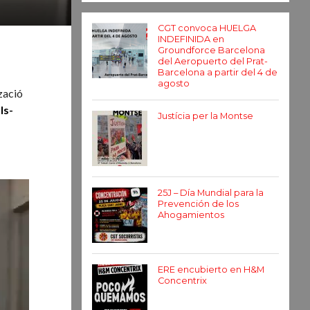
CGT convoca HUELGA
INDEFINIDA en
Groundforce Barcelona
del Aeropuerto del Prat-
Barcelona a partir del 4 de
agosto
zació
ls-
Justícia per la Montse
25J – Día Mundial para la
Prevención de los
Ahogamientos
ERE encubierto en H&M
Concentrix