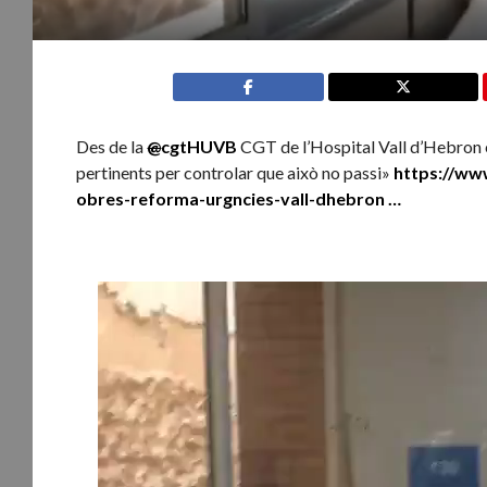
Des de la
@
cgtHUVB
CGT de l’Hospital Vall d’Hebron e
pertinents per controlar que això no passi»
https://ww
obres-reforma-urgncies-vall-dhebron
…