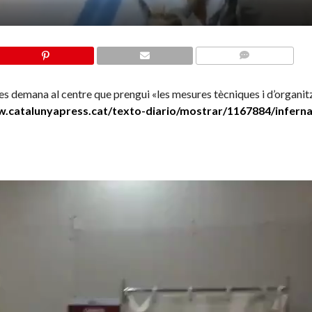
COMMENTS
s demana al centre que prengui «les mesures tècniques i d’organit
w.
catalunyapress.cat/texto-diario/m
ostrar/1167884/inferna
Reproductor
de
vídeo