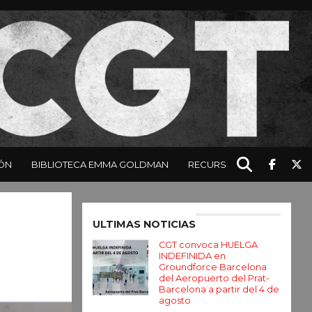
ÓN
BIBLIOTECA EMMA GOLDMAN
RECURSOS
Enter ad code here
ULTIMAS NOTICIAS
CGT convoca HUELGA
INDEFINIDA en
Groundforce Barcelona
del Aeropuerto del Prat-
Barcelona a partir del 4 de
agosto