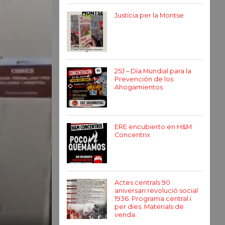
Justícia per la Montse
25J – Día Mundial para la
Prevención de los
Ahogamientos
ERE encubierto en H&M
Concentrix
Actes centrals 90
aniversari revolució social
1936. Programa central i
per dies. Materials de
venda.