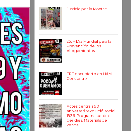
Justícia per la Montse
25J – Día Mundial para la
Prevención de los
Ahogamientos
ERE encubierto en H&M
Concentrix
Actes centrals 90
aniversari revolució social
1936. Programa central i
per dies. Materials de
venda.