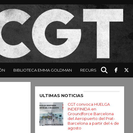
ÓN
BIBLIOTECA EMMA GOLDMAN
RECURSOS
Enter ad code here
ULTIMAS NOTICIAS
CGT convoca HUELGA
INDEFINIDA en
Groundforce Barcelona
del Aeropuerto del Prat-
Barcelona a partir del 4 de
agosto