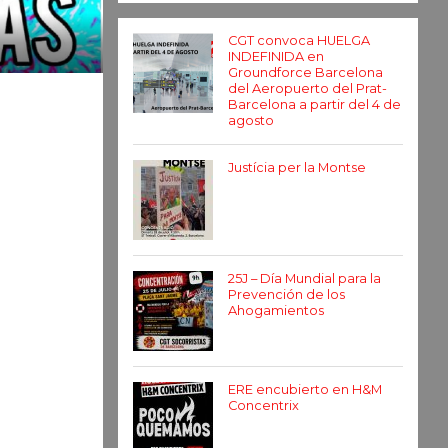
CGT convoca HUELGA
INDEFINIDA en
Groundforce Barcelona
del Aeropuerto del Prat-
Barcelona a partir del 4 de
agosto
Justícia per la Montse
25J – Día Mundial para la
Prevención de los
Ahogamientos
ERE encubierto en H&M
Concentrix