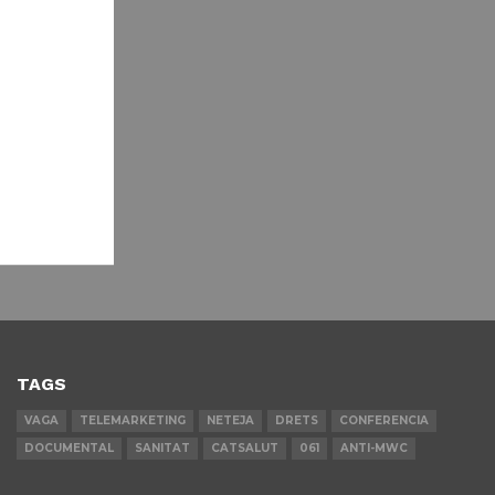
TAGS
VAGA
TELEMARKETING
NETEJA
DRETS
CONFERENCIA
DOCUMENTAL
SANITAT
CATSALUT
061
ANTI-MWC