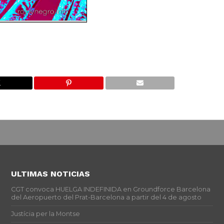
ULTIMAS NOTICIAS
CGT convoca HUELGA INDEFINIDA en Groundforce Barcelona
del Aeropuerto del Prat-Barcelona a partir del 4 de agosto
Justícia per la Montse