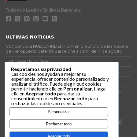
Federació Local de Sindicats Barcelona
ULTIMAS NOTICIAS
CGT convoca HUELGA INDEFINIDA en Groundforce Barcelona
del Aeropuerto del Prat-Barcelona a partir del 4 de agosto
Justícia per la Montse
Respetamos su privacidad
25J – Día Mundial para la Prevención de los Ahogamientos
Las cookies nos ayudan a mejorar su
experiencia, ofrecer contenido personalizado y
ERE encubierto en H&M Concentrix
analizar el tráfico. Puede elegir qué cookies
permitir haciendo clic en
Personalizar
. Haga
Actes centrals 90 aniversari revolució social 1936. Programa
clic en
Aceptar todo
para dar su
central i per dies. Materials de venda.
consentimiento o en
Rechazar todo
para
rechazar las cookies no esenciales.
TAGS
Personalizar
VAGA
TELEMARKETING
NETEJA
DRETS
CONFERENCIA
Rechazar todo
DOCUMENTAL
SANITAT
CATSALUT
061
ANTI-MWC
Aceptar todo