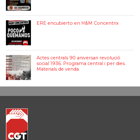
ERE encubierto en H&M Concentrix
Actes centrals 90 aniversari revolució
social 1936. Programa central i per dies.
Materials de venda.