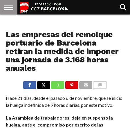
INICIO
QUIENES
SINDICATOS
SOCIAL
JURIDICA/GUIAS
PRENSA Y
FORMACIÓN
BIBLIOTECA
RECURSOS
ES
NOTICIAS
SOMOS
COMUNICACIÓN
EMMA
Las empresas del remolque
GOLDMAN
portuario de Barcelona
retiran la medida de imponer
una jornada de 3.168 horas
anuales
COMMENTS
Hace 21 días, desde el pasado 6 de noviembre, que se inicio
la huelga indefinida de 9 horas diarias, por este motivo.
La Asamblea de trabajadores, deja en suspenso la
huelga, ante el compromiso por escrito de las