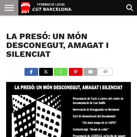
INICIO
QUIENES
SINDICATOS
SOCIAL
JURIDICA/GUIAS
PRENSA Y
FORMACIÓN
BIBLIOTECA
RECURSOS
ES
NOTICIAS
SOMOS
COMUNICACIÓN
EMMA
LA PRESÓ: UN MÓN
GOLDMAN
DESCONEGUT, AMAGAT I
SILENCIAT
COMMENTS