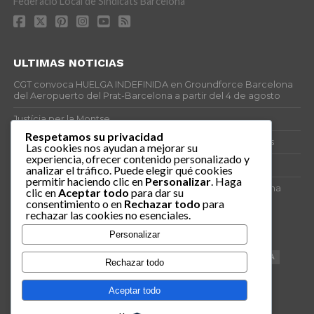
Federació Local de Sindicats Barcelona
ULTIMAS NOTICIAS
CGT convoca HUELGA INDEFINIDA en Groundforce Barcelona
del Aeropuerto del Prat-Barcelona a partir del 4 de agosto
Justícia per la Montse
Respetamos su privacidad
25J – Día Mundial para la Prevención de los Ahogamientos
Las cookies nos ayudan a mejorar su
experiencia, ofrecer contenido personalizado y
ERE encubierto en H&M Concentrix
analizar el tráfico. Puede elegir qué cookies
permitir haciendo clic en
Personalizar
. Haga
Actes centrals 90 aniversari revolució social 1936. Programa
clic en
Aceptar todo
para dar su
central i per dies. Materials de venda.
consentimiento o en
Rechazar todo
para
rechazar las cookies no esenciales.
TAGS
Personalizar
VAGA
TELEMARKETING
NETEJA
DRETS
CONFERENCIA
Rechazar todo
DOCUMENTAL
SANITAT
CATSALUT
061
ANTI-MWC
Aceptar todo