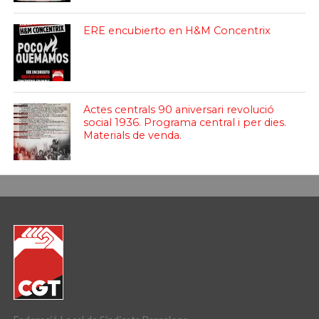
ERE encubierto en H&M Concentrix
Actes centrals 90 aniversari revolució
social 1936. Programa central i per dies.
Materials de venda.