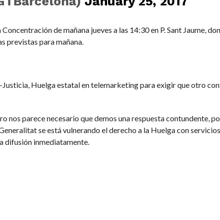
GTBarcelona)
January 25, 2017
a Concentración de mañana jueves a las 14:30 en P. Sant Jaume, don
as previstas para mañana.
n-Justicia, Huelga estatal en telemarketing para exigir que otro co
ero nos parece necesario que demos una respuesta contundente, p
 Generalitat se está vulnerando el derecho a la Huelga con servici
la difusión inmediatamente.