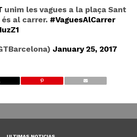
T
unim les vagues a la plaça Sant
 és al carrer.
#VaguesAlCarrer
IuzZ1
GTBarcelona)
January 25, 2017
ULTIMAS NOTICIAS