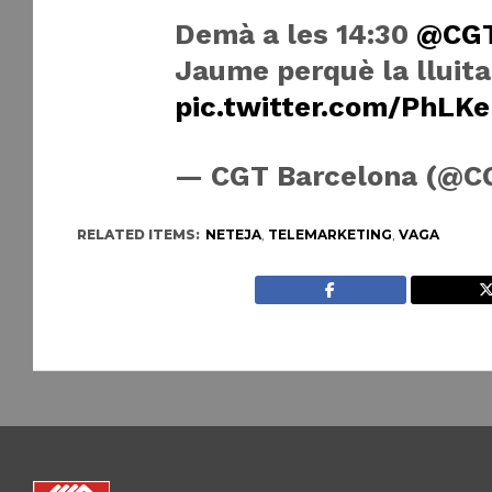
Demà a les 14:30
@CG
Jaume perquè la lluita
pic.twitter.com/PhLKe
— CGT Barcelona (@C
RELATED ITEMS:
NETEJA
,
TELEMARKETING
,
VAGA