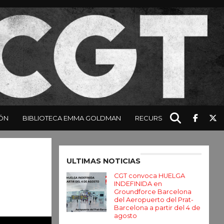
ÓN
BIBLIOTECA EMMA GOLDMAN
RECURSOS
Enter ad code here
ULTIMAS NOTICIAS
CGT convoca HUELGA
INDEFINIDA en
Groundforce Barcelona
del Aeropuerto del Prat-
Barcelona a partir del 4 de
agosto