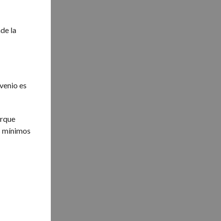
de la
nvenio es
orque
os mínimos