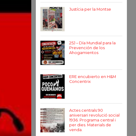
Justícia per la Montse
25J – Día Mundial para la
Prevención de los
Ahogamientos
ERE encubierto en H&M
Concentrix
Actes centrals 90
aniversari revolució social
1936. Programa central i
per dies. Materials de
venda.