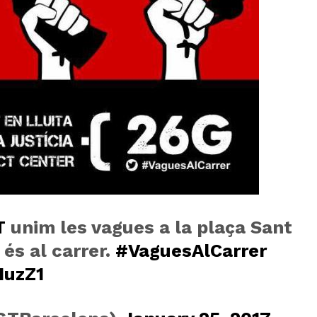
T
unim les vagues a la plaça Sant
 és al carrer.
#VaguesAlCarrer
IuzZ1