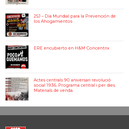
25J – Día Mundial para la Prevención de
los Ahogamientos
ERE encubierto en H&M Concentrix
Actes centrals 90 aniversari revolució
social 1936. Programa central i per dies.
Materials de venda.