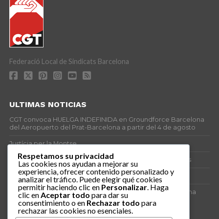
Federació Local de Sindicats Barcelona
ULTIMAS NOTICIAS
CGT convoca HUELGA INDEFINIDA en Groundforce Barcelona
del Aeropuerto del Prat-Barcelona a partir del 4 de agosto
Justícia per la Montse
Respetamos su privacidad
25J – Día Mundial para la Prevención de los Ahogamientos
Las cookies nos ayudan a mejorar su
experiencia, ofrecer contenido personalizado y
ERE encubierto en H&M Concentrix
analizar el tráfico. Puede elegir qué cookies
permitir haciendo clic en
Personalizar
. Haga
Actes centrals 90 aniversari revolució social 1936. Programa
clic en
Aceptar todo
para dar su
central i per dies. Materials de venda.
consentimiento o en
Rechazar todo
para
rechazar las cookies no esenciales.