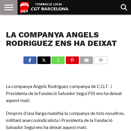
INICIO
QUIENES
SINDICATOS
SOCIAL
JURIDICA/GUIAS
PRENSA Y
FORMACIÓN
BIBLIOTECA
RECURSOS
ES
NOTICIAS
SOMOS
COMUNICACIÓN
EMMA
LA COMPANYA ANGELS
GOLDMAN
RODRIGUEZ ENS HA DEIXAT
COMMENTS
La companya Angels Rodriguez companya de C.G.T. i
Presidenta de la Fundació Salvador Seguí FSS ens ha deixat
aquest matí.
Després d'una llarga malaltia la companya de tots nosaltres,
militant anarcosindicalista i Presidenta de la Fundació
Salvador Seguí ens ha deixat aquest matí.