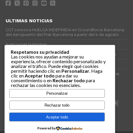
ULTIMAS NOTICIAS
CGT convoca HUELGA INDEFINIDA en Groundforce Barcelona
del Aeropuerto del Prat-Barcelona a partir del 4 de agosto
Justícia per la Montse
Respetamos su privacidad
25J – Día Mundial para la Prevención de los Ahogamientos
Las cookies nos ayudan a mejorar su
experiencia, ofrecer contenido personalizado y
ERE encubierto en H&M Concentrix
analizar el tráfico. Puede elegir qué cookies
permitir haciendo clic en
Personalizar
. Haga
Actes centrals 90 aniversari revolució social 1936. Programa
clic en
Aceptar todo
para dar su
central i per dies. Materials de venda.
consentimiento o en
Rechazar todo
para
rechazar las cookies no esenciales.
TAGS
Personalizar
VAGA
TELEMARKETING
NETEJA
DRETS
CONFERENCIA
Rechazar todo
DOCUMENTAL
SANITAT
CATSALUT
061
ANTI-MWC
Aceptar todo
Powered by