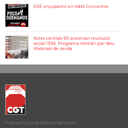
ERE encubierto en H&M Concentrix
Actes centrals 90 aniversari revolució
social 1936. Programa central i per dies.
Materials de venda.
Federació Local de Sindicats Barcelona