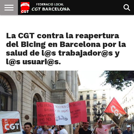
INICIO
QUIENES
SINDICATOS
SOCIAL
JURIDICA/GUIAS
PRENSA Y
FORMACIÓN
BIBLIOTECA
RECURSOS
ES
NOTICIAS
SOMOS
COMUNICACIÓN
EMMA
La CGT contra la reapertura
GOLDMAN
del Bicing en Barcelona por la
salud de l@s trabajador@s y
l@s usuari@s.