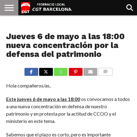
INICIO
QUIENES
SINDICATOS
SOCIAL
JURIDICA/GUIAS
PRENSA Y
FORMACIÓN
BIBLIOTECA
RECURSOS
ES
NOTICIAS
SOMOS
COMUNICACIÓN
EMMA
Jueves 6 de mayo a las 18:00
GOLDMAN
nueva concentración por la
defensa del patrimonio
COMMENTS
Hola compañeros/as,
Este jueves 6 de mayo a las 18:00
os convocamos a todos
a una nueva concentración en defensa de nuestro
patrimonio y en protesta por la actitud de CCOO y el
ministerio en este tema.
Sabemos que el plazo es corto, pero es importante