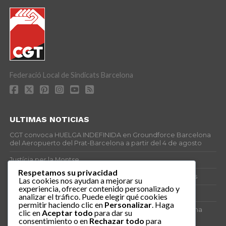
Federació Local de Sindicats Barcelona
ULTIMAS NOTICIAS
CGT convoca HUELGA INDEFINIDA en Groundforce Barcelona
del Aeropuerto del Prat-Barcelona a partir del 4 de agosto
Justícia per la Montse
Respetamos su privacidad
25J – Día Mundial para la Prevención de los Ahogamientos
Las cookies nos ayudan a mejorar su
experiencia, ofrecer contenido personalizado y
ERE encubierto en H&M Concentrix
analizar el tráfico. Puede elegir qué cookies
permitir haciendo clic en
Personalizar
. Haga
Actes centrals 90 aniversari revolució social 1936. Programa
clic en
Aceptar todo
para dar su
central i per dies. Materials de venda.
consentimiento o en
Rechazar todo
para