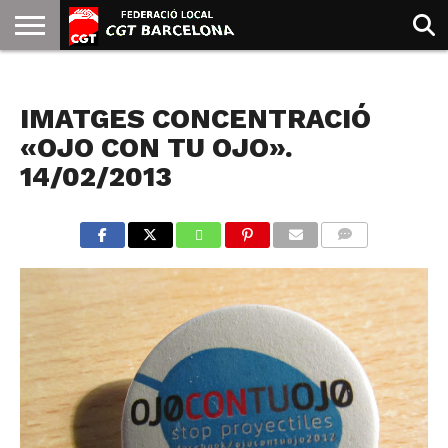
INICIO
QUIENES
SINDICATOS
SOCIAL
JURIDICA/GUIAS
PRENSA Y
FORMACIÓN
BIBLIOTECA
RECURSOS
ES
NOTICIAS
SOMOS
COMUNICACIÓN
EMMA
IMATGES CONCENTRACIÓ
GOLDMAN
«OJO CON TU OJO».
14/02/2013
COMMENTS