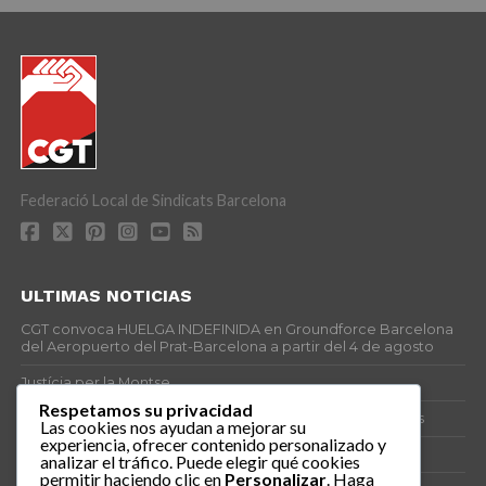
Federació Local de Sindicats Barcelona
ULTIMAS NOTICIAS
CGT convoca HUELGA INDEFINIDA en Groundforce Barcelona
del Aeropuerto del Prat-Barcelona a partir del 4 de agosto
Justícia per la Montse
Respetamos su privacidad
25J – Día Mundial para la Prevención de los Ahogamientos
Las cookies nos ayudan a mejorar su
experiencia, ofrecer contenido personalizado y
ERE encubierto en H&M Concentrix
analizar el tráfico. Puede elegir qué cookies
permitir haciendo clic en
Personalizar
. Haga