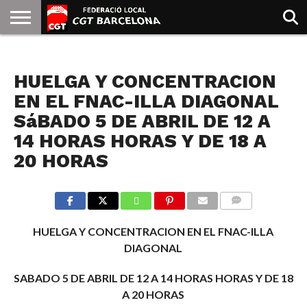
INICIO
QUIENES
SINDICATOS
SOCIAL
JURIDICA/GUIAS
PRENSA Y
FORMACIÓN
BIBLIOTECA
RECURSOS
ES
NOTICIAS
SOMOS
COMUNICACIÓN
EMMA
HUELGA Y CONCENTRACION
GOLDMAN
EN EL FNAC-ILLA DIAGONAL
SáBADO 5 DE ABRIL DE 12 A
14 HORAS HORAS Y DE 18 A
20 HORAS
COMMENTS
HUELGA Y CONCENTRACION EN EL FNAC-ILLA
DIAGONAL
SABADO 5 DE ABRIL DE 12 A 14 HORAS HORAS Y DE 18
A 20 HORAS