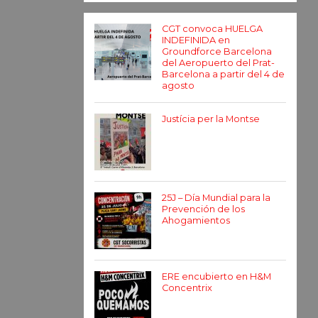
CGT convoca HUELGA
INDEFINIDA en
Groundforce Barcelona
del Aeropuerto del Prat-
Barcelona a partir del 4 de
agosto
Justícia per la Montse
25J – Día Mundial para la
Prevención de los
Ahogamientos
ERE encubierto en H&M
Concentrix