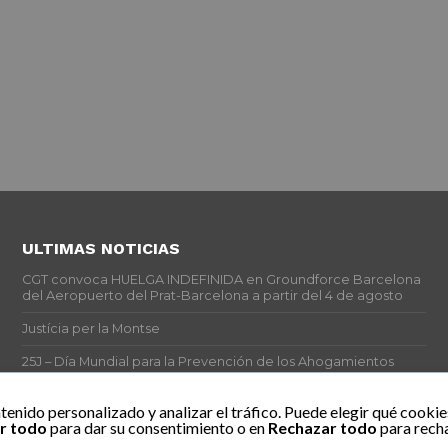
ULTIMAS NOTICIAS
CGT convoca HUELGA INDEFINIDA en Groundforce Barcelona
del Aeropuerto del Prat-Barcelona a partir del 4 de agosto
Justícia per la Montse
25J – Día Mundial para la Prevención de los Ahogamientos
ERE encubierto en H&M Concentrix
tenido personalizado y analizar el tráfico. Puede elegir qué cookie
r todo
para dar su consentimiento o en
Rechazar todo
para recha
Actes centrals 90 aniversari revolució social 1936. Programa
central i per dies. Materials de venda.