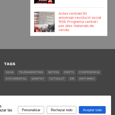
Actes centrals 90
aniversari revolució social
1936. Programa central i
per dies. Materials de
venda.
TAGS
VAGA
TELEMARKETING
NETEJA
DRETS
CONFERENCIA
DOCUMENTAL
SANITAT
CATSALUT
061
ANTI-MWC
s
zar las
Personalizar
Rechazar todo
Aceptar todo