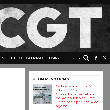
ÓN
BIBLIOTECA EMMA GOLDMAN
RECURSOS
Enter ad code here
ULTIMAS NOTICIAS
CGT convoca HUELGA
INDEFINIDA en
Groundforce Barcelona
del Aeropuerto del Prat-
Barcelona a partir del 4 de
agosto