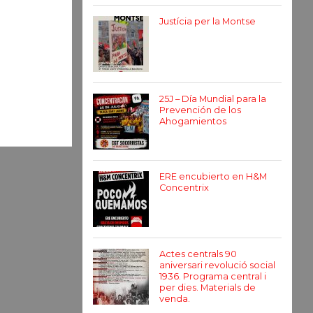
Justícia per la Montse
25J – Día Mundial para la
Prevención de los
Ahogamientos
ERE encubierto en H&M
Concentrix
Actes centrals 90
aniversari revolució social
1936. Programa central i
per dies. Materials de
venda.