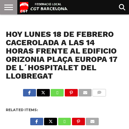
INICIO
QUIENES
SINDICATOS
SOCIAL
JURIDICA/GUIAS
PRENSA Y
FORMACIÓN
BIBLIOTECA
RECURSOS
ES
NOTICIAS
SOMOS
COMUNICACIÓN
EMMA
HOY LUNES 18 DE FEBRERO
GOLDMAN
CACEROLADA A LAS 14
HORAS FRENTE AL EDIFICIO
ORIZONIA PLAÇA EUROPA 17
DE L´HOSPITALET DEL
LLOBREGAT
COMMENTS
RELATED ITEMS: