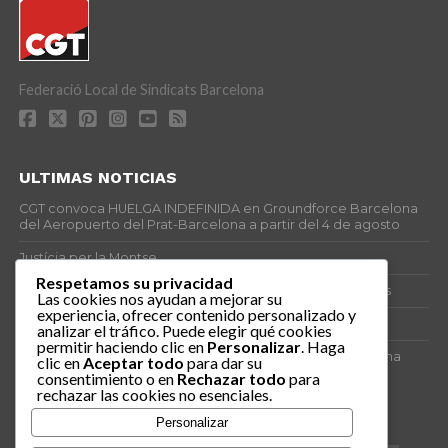
Federació Local de Sindicats Barcelona
ULTIMAS NOTICIAS
CGT convoca HUELGA INDEFINIDA en Groundforce Barcelona
del Aeropuerto del Prat-Barcelona a partir del 4 de agosto
Justícia per la Montse
Respetamos su privacidad
25J – Día Mundial para la Prevención de los Ahogamientos
Las cookies nos ayudan a mejorar su
experiencia, ofrecer contenido personalizado y
ERE encubierto en H&M Concentrix
analizar el tráfico. Puede elegir qué cookies
permitir haciendo clic en
Personalizar
. Haga
Actes centrals 90 aniversari revolució social 1936. Programa
clic en
Aceptar todo
para dar su
central i per dies. Materials de venda.
consentimiento o en
Rechazar todo
para
rechazar las cookies no esenciales.
TAGS
Personalizar