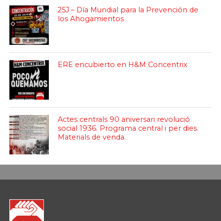
25J – Día Mundial para la Prevención de
los Ahogamientos
ERE encubierto en H&M Concentrix
Actes centrals 90 aniversari revolució
social 1936. Programa central i per dies.
Materials de venda.