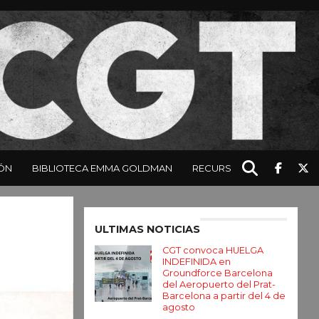
ÓN
BIBLIOTECA EMMA GOLDMAN
RECURSOS
Enter ad code here
ULTIMAS NOTICIAS
CGT convoca HUELGA
INDEFINIDA en
Groundforce Barcelona
del Aeropuerto del Prat-
Barcelona a partir del 4 de
agosto