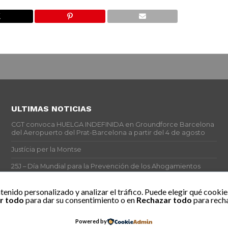
ULTIMAS NOTICIAS
CGT convoca HUELGA INDEFINIDA en Groundforce Barcelona
del Aeropuerto del Prat-Barcelona a partir del 4 de agosto
Justícia per la Montse
25J – Día Mundial para la Prevención de los Ahogamientos
ERE encubierto en H&M Concentrix
tenido personalizado y analizar el tráfico. Puede elegir qué cookie
r todo
para dar su consentimiento o en
Rechazar todo
para recha
Actes centrals 90 aniversari revolució social 1936. Programa
central i per dies. Materials de venda.
Powered by