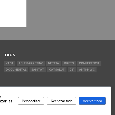
TAGS
VAGA
TELEMARKETING
NETEJA
DRETS
CONFERENCIA
DOCUMENTAL
SANITAT
CATSALUT
061
ANTI-MWC
s
zar las
Personalizar
Rechazar todo
Aceptar todo