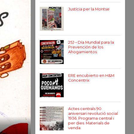
Justícia per la Montse
25J – Día Mundial para la
Prevención de los
Ahogamientos
ERE encubierto en H&M
Concentrix
Actes centrals 90
aniversari revolució social
1936. Programa central i
per dies. Materials de
venda.