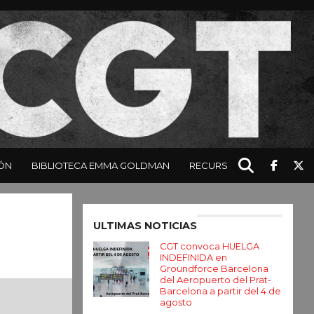
ÓN
BIBLIOTECA EMMA GOLDMAN
RECURSOS
Enter ad code here
ULTIMAS NOTICIAS
CGT convoca HUELGA
INDEFINIDA en
Groundforce Barcelona
del Aeropuerto del Prat-
Barcelona a partir del 4 de
agosto