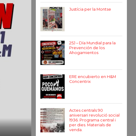
Justícia per la Montse
25J – Día Mundial para la
Prevención de los
Ahogamientos
ERE encubierto en H&M
Concentrix
Actes centrals 90
aniversari revolució social
1936. Programa central i
per dies. Materials de
venda.