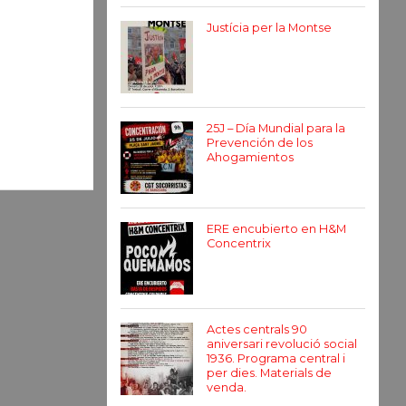
Justícia per la Montse
25J – Día Mundial para la
Prevención de los
Ahogamientos
ERE encubierto en H&M
Concentrix
Actes centrals 90
aniversari revolució social
1936. Programa central i
per dies. Materials de
venda.