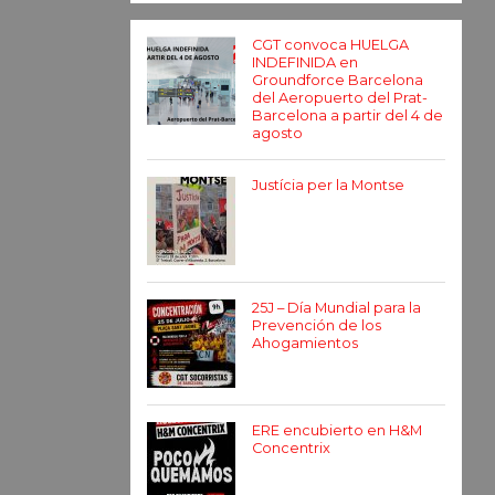
CGT convoca HUELGA
INDEFINIDA en
Groundforce Barcelona
del Aeropuerto del Prat-
Barcelona a partir del 4 de
agosto
Justícia per la Montse
25J – Día Mundial para la
Prevención de los
Ahogamientos
ERE encubierto en H&M
Concentrix