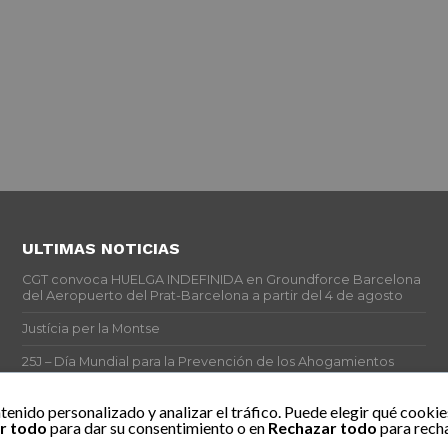
ULTIMAS NOTICIAS
CGT convoca HUELGA INDEFINIDA en Groundforce Barcelona
del Aeropuerto del Prat-Barcelona a partir del 4 de agosto
Justícia per la Montse
25J – Día Mundial para la Prevención de los Ahogamientos
ERE encubierto en H&M Concentrix
tenido personalizado y analizar el tráfico. Puede elegir qué cookie
r todo
para dar su consentimiento o en
Rechazar todo
para recha
Actes centrals 90 aniversari revolució social 1936. Programa
central i per dies. Materials de venda.