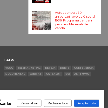
Actes centrals 90
aniversari revolució social
1936. Programa central i
per dies. Materials de
venda.
TAGS
VAGA
TELEMARKETING
NETEJA
DRETS
CONFERENCIA
DOCUMENTAL
SANITAT
CATSALUT
061
ANTI-MWC
s
zar las
Personalizar
Rechazar todo
Aceptar todo