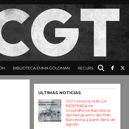
ÓN
BIBLIOTECA EMMA GOLDMAN
RECURSOS
Enter ad code here
ULTIMAS NOTICIAS
CGT convoca HUELGA
INDEFINIDA en
Groundforce Barcelona
del Aeropuerto del Prat-
Barcelona a partir del 4 de
agosto