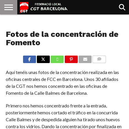
INICIO
QUIENES
SINDICATOS
SOCIAL
JURIDICA/GUIAS
PRENSA Y
FORMACIÓN
BIBLIOTECA
RECURSOS
ES
NOTICIAS
SOMOS
COMUNICACIÓN
EMMA
Fotos de la concentración de
GOLDMAN
Fomento
COMMENTS
Aquí tenéis unas fotos de la concentración realizada en las
oficinas centrales de FCC en Barcelona. Unos 30 afiliados
de la CGT nos hemos concentrado en las oficinas de
Fomento de la Calle Balmes de Barcelona.
Primero nos hemos concentrado frente a la entrada,
posteriormente hemos cortado el tráfico en la concurrida
Calle Balmes y de despedida alguien ha tirado unos huevos
contra los vidrios. Dando la concentración por finalizada en