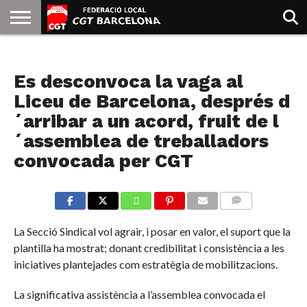
INICIO
QUIENES
SINDICATOS
SOCIAL
JURIDICA/GUIAS
PRENSA Y
FORMACIÓN
BIBLIOTECA
RECURSOS
ES
NOTICIAS
SOMOS
COMUNICACIÓN
EMMA
Es desconvoca la vaga al
GOLDMAN
Liceu de Barcelona, després d
´arribar a un acord, fruit de l
´assemblea de treballadors
convocada per CGT
COMMENTS
La Secció Sindical vol agrair, i posar en valor, el suport que la
plantilla ha mostrat; donant credibilitat i consistència a les
iniciatives plantejades com estratègia de mobilitzacions.
La significativa assistència a l’assemblea convocada el