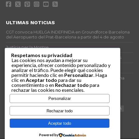
ULTIMAS NOTICIAS
CGT convoca HUELGA INDEFINIDA en Groundforce Barcelona
del Aeropuerto del Prat-Barcelona a partir del 4 de agosto
Justícia per la Montse
Respetamos su privacidad
25J – Día Mundial para la Prevención de los Ahogamientos
Las cookies nos ayudan a mejorar su
experiencia, ofrecer contenido personalizado y
ERE encubierto en H&M Concentrix
analizar el tráfico. Puede elegir qué cookies
permitir haciendo clic en
Personalizar
. Haga
Actes centrals 90 aniversari revolució social 1936. Programa
clic en
Aceptar todo
para dar su
central i per dies. Materials de venda.
consentimiento o en
Rechazar todo
para
rechazar las cookies no esenciales.
TAGS
Personalizar
VAGA
TELEMARKETING
NETEJA
DRETS
CONFERENCIA
Rechazar todo
DOCUMENTAL
SANITAT
CATSALUT
061
ANTI-MWC
Aceptar todo
Powered by