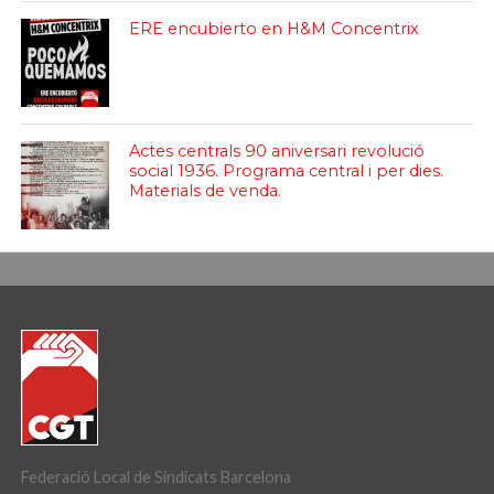
ERE encubierto en H&M Concentrix
Actes centrals 90 aniversari revolució
social 1936. Programa central i per dies.
Materials de venda.
Federació Local de Sindicats Barcelona