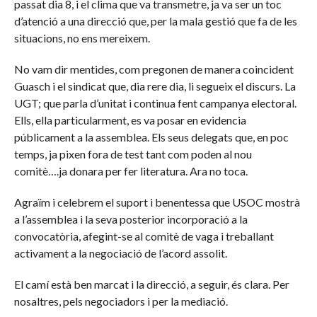
passat dia 8, i el clima que va transmetre, ja va ser un toc
d’atenció a una direcció que, per la mala gestió que fa de les
situacions, no ens mereixem.
No vam dir mentides, com pregonen de manera coincident
Guasch i el sindicat que, dia rere dia, li segueix el discurs. La
UGT; que parla d’unitat i continua fent campanya electoral.
Ells, ella particularment, es va posar en evidencia
públicament a la assemblea. Els seus delegats que, en poc
temps, ja pixen fora de test tant com poden al nou
comitè….ja donara per fer literatura. Ara no toca.
Agraïm i celebrem el suport i benentessa que USOC mostrà
a l’assemblea i la seva posterior incorporació a la
convocatòria, afegint-se al comitè de vaga i treballant
activament a la negociació de l’acord assolit.
El camí està ben marcat i la direcció, a seguir, és clara. Per
nosaltres, pels negociadors i per la mediació.