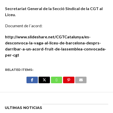
Secretariat General de la Secció Sindical de la CGT al
Liceu.
Document de l´acord:
http://www.slideshare.net/CGTCatalunya/es-
desconvoca-la-vaga-al-liceu-de-barcelona-desprs-
darribar-a-un-acord-fruit-de-lassemblea-convocada-
per-cgt
RELATED ITEMS:
Enter ad code here
ULTIMAS NOTICIAS