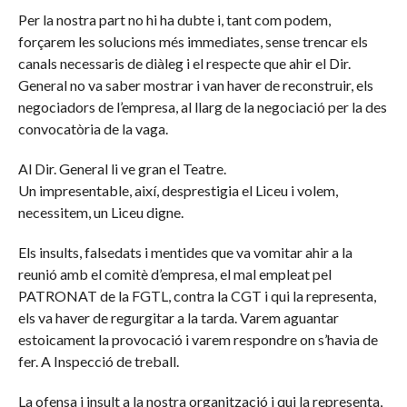
Per la nostra part no hi ha dubte i, tant com podem,
forçarem les solucions més immediates, sense trencar els
canals necessaris de diàleg i el respecte que ahir el Dir.
General no va saber mostrar i van haver de reconstruir, els
negociadors de l’empresa, al llarg de la negociació per la des
convocatòria de la vaga.
Al Dir. General li ve gran el Teatre.
Un impresentable, així, desprestigia el Liceu i volem,
necessitem, un Liceu digne.
Els insults, falsedats i mentides que va vomitar ahir a la
reunió amb el comitè d’empresa, el mal empleat pel
PATRONAT de la FGTL, contra la CGT i qui la representa,
els va haver de regurgitar a la tarda. Varem aguantar
estoicament la provocació i varem respondre on s’havia de
fer. A Inspecció de treball.
La ofensa i insult a la nostra organització i qui la representa,