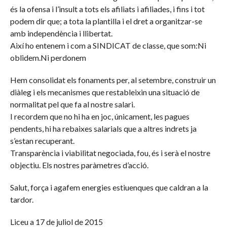
és la ofensa i l’insult a tots els afiliats i afiliades, i fins i tot
podem dir que; a tota la plantilla i el dret a organitzar-se
amb independència i llibertat.
Així ho entenem i com a SINDICAT de classe, que som:Ni
oblidem.Ni perdonem
Hem consolidat els fonaments per, al setembre, construir un
diàleg i els mecanismes que restableixin una situació de
normalitat pel que fa al nostre salari.
I recordem que no hi ha en joc, únicament, les pagues
pendents, hi ha rebaixes salarials que a altres indrets ja
s’estan recuperant.
Transparència i viabilitat negociada, fou, és i serà el nostre
objectiu. Els nostres paràmetres d’acció.
Salut, força i agafem energies estiuenques que caldran a la
tardor.
Liceu a 17 de juliol de 2015