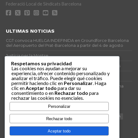
Federació Local de Sindicats Barcelona
ULTIMAS NOTICIAS
CGT convoca HUELGA INDEFINIDA en Groundforce Barcelona
del Aeropuerto del Prat-Barcelona a partir del 4 de agosto
Justícia per la Montse
Respetamos su privacidad
25J – Día Mundial para la Prevención de los Ahogamientos
Las cookies nos ayudan a mejorar su
experiencia, ofrecer contenido personalizado y
ERE encubierto en H&M Concentrix
analizar el tráfico. Puede elegir qué cookies
permitir haciendo clic en
Personalizar
. Haga
Actes centrals 90 aniversari revolució social 1936. Programa
clic en
Aceptar todo
para dar su
central i per dies. Materials de venda.
consentimiento o en
Rechazar todo
para
rechazar las cookies no esenciales.
TAGS
Personalizar
VAGA
TELEMARKETING
NETEJA
DRETS
CONFERENCIA
Rechazar todo
DOCUMENTAL
SANITAT
CATSALUT
061
ANTI-MWC
Aceptar todo