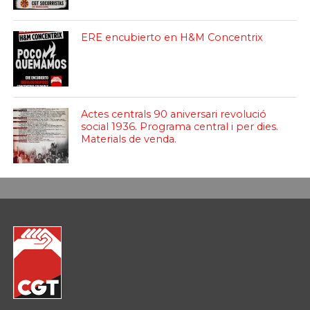
ERE encubierto en H&M Concentrix
Actes centrals 90 aniversari revolució
social 1936. Programa central i per dies.
Materials de venda.