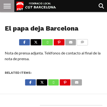
INICIO
QUIENES
SINDICATOS
SOCIAL
JURIDICA/GUIAS
PRENSA Y
FORMACIÓN
BIBLIOTECA
RECURSOS
ES
NOTICIAS
SOMOS
COMUNICACIÓN
EMMA
El papa deja Barcelona
GOLDMAN
COMMENTS
Nota de prensa adjunta. Teléfonos de contacto al final de la
nota de prensa.
RELATED ITEMS:
Enter ad code here