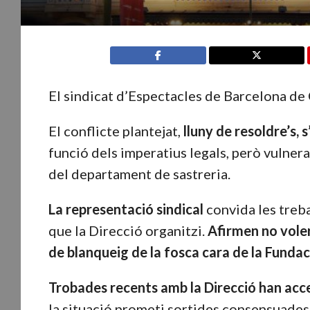
El sindicat d’Espectacles de Barcelona d
El conflicte plantejat,
lluny de resoldre’s,
funció dels imperatius legals, però vulne
del departament de sastreria.
La representació sindical
convida les treba
que la Direcció organitzi.
Afirmen no voler
de blanqueig de la fosca cara de la Funda
Trobades recents amb la Direcció han acc
la situació prometi sortides consensuades