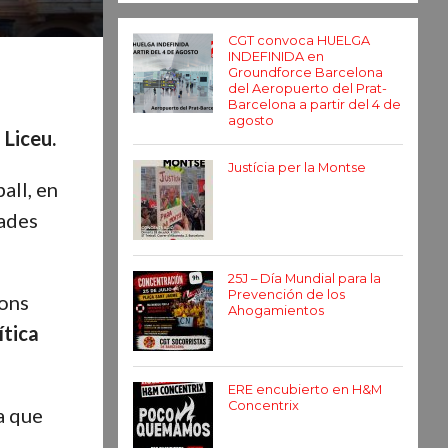
CGT convoca HUELGA
INDEFINIDA en
Groundforce Barcelona
del Aeropuerto del Prat-
Barcelona a partir del 4 de
agosto
 Liceu.
Justícia per la Montse
all, en
eades
25J – Día Mundial para la
Prevención de los
ions
Ahogamientos
ítica
ERE encubierto en H&M
Concentrix
a que