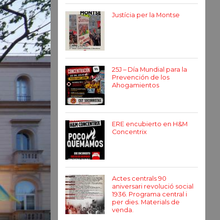
Justícia per la Montse
25J – Día Mundial para la
Prevención de los
Ahogamientos
ERE encubierto en H&M
Concentrix
Actes centrals 90
aniversari revolució social
1936. Programa central i
per dies. Materials de
venda.