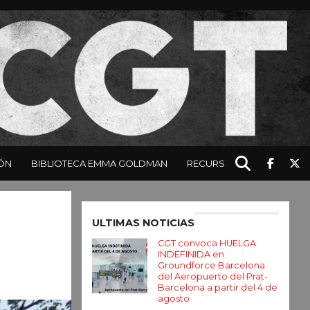
ÓN
BIBLIOTECA EMMA GOLDMAN
RECURSOS
Enter ad code here
ULTIMAS NOTICIAS
CGT convoca HUELGA
INDEFINIDA en
Groundforce Barcelona
del Aeropuerto del Prat-
Barcelona a partir del 4 de
agosto