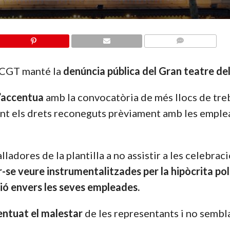
COMMENTS
e CGT manté la
denúncia pública del Gran teatre del
 s’accentua
amb la convocatòria de més llocs de treb
rant els drets reconeguts prèviament amb les empl
lladores de la plantilla a no assistir a les celebrac
-se veure instrumentalitzades per la hipòcrita pol
ció envers les seves empleades.
entuat el malestar
de les representants i no sembl
.