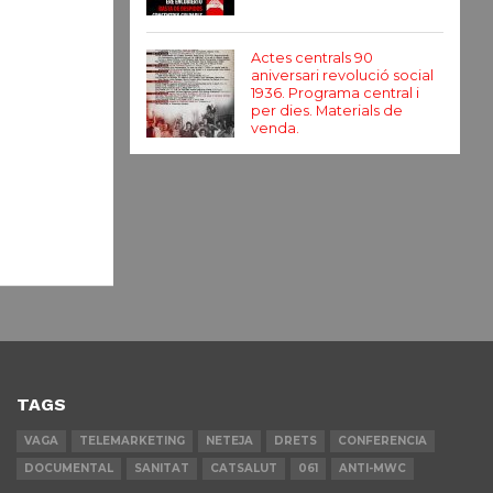
Actes centrals 90
aniversari revolució social
1936. Programa central i
per dies. Materials de
venda.
TAGS
VAGA
TELEMARKETING
NETEJA
DRETS
CONFERENCIA
DOCUMENTAL
SANITAT
CATSALUT
061
ANTI-MWC