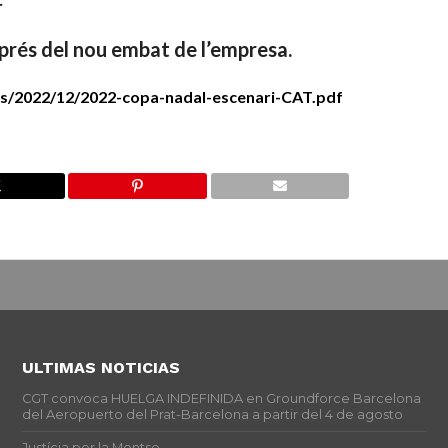
sprés del nou embat de l’empresa.
s/2022/12/2022-copa-nadal-escenari-CAT.pdf
ULTIMAS NOTICIAS
CGT convoca HUELGA INDEFINIDA en Groundforce Barcelona
del Aeropuerto del Prat-Barcelona a partir del 4 de agosto
Justícia per la Montse