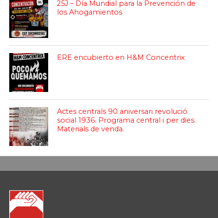
25J – Día Mundial para la Prevención de
los Ahogamientos
ERE encubierto en H&M Concentrix
Actes centrals 90 aniversari revolució
social 1936. Programa central i per dies.
Materials de venda.