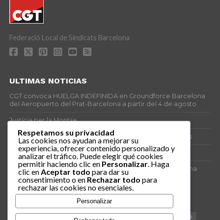
Federació Local de Sindicats Barcelona
ULTIMAS NOTICIAS
CGT convoca HUELGA INDEFINIDA en Groundforce Barcelona
del Aeropuerto del Prat-Barcelona a partir del 4 de agosto
Justícia per la Montse
Respetamos su privacidad
25J – Día Mundial para la Prevención de los Ahogamientos
Las cookies nos ayudan a mejorar su
experiencia, ofrecer contenido personalizado y
ERE encubierto en H&M Concentrix
analizar el tráfico. Puede elegir qué cookies
permitir haciendo clic en
Personalizar
. Haga
Actes centrals 90 aniversari revolució social 1936. Programa
clic en
Aceptar todo
para dar su
central i per dies. Materials de venda.
consentimiento o en
Rechazar todo
para
rechazar las cookies no esenciales.
TAGS
Personalizar
VAGA
TELEMARKETING
NETEJA
DRETS
CONFERENCIA