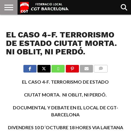
INICIO
QUIENES
SINDICATOS
SOCIAL
JURIDICA/GUIAS
PRENSA Y
FORMACIÓN
BIBLIOTECA
RECURSOS
ES
NOTICIAS
SOMOS
COMUNICACIÓN
EMMA
EL CASO 4-F. TERRORISMO
GOLDMAN
DE ESTADO CIUTAT MORTA.
NI OBLIT, NI PERDÓ.
COMMENTS
EL CASO 4-F. TERRORISMO DE ESTADO
CIUTAT MORTA. NI OBLIT, NI PERDÓ.
DOCUMENTAL Y DEBATE EN EL LOCAL DE CGT-
BARCELONA
DIVENDRES 10 D´OCTUBRE 18 HORES VIA LAIETANA