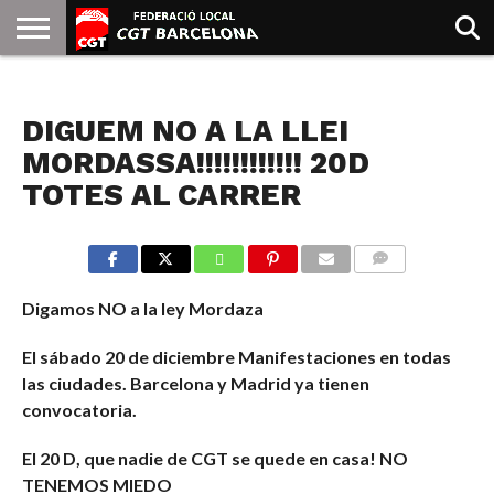
INICIO
QUIENES
SINDICATOS
SOCIAL
JURIDICA/GUIAS
PRENSA Y
FORMACIÓN
BIBLIOTECA
RECURSOS
ES
NOTICIAS
SOMOS
COMUNICACIÓN
EMMA
DIGUEM NO A LA LLEI
GOLDMAN
MORDASSA!!!!!!!!!!!! 20D
TOTES AL CARRER
COMMENTS
Digamos NO a la ley Mordaza
El sábado 20 de diciembre Manifestaciones en todas
las ciudades. Barcelona y Madrid ya tienen
convocatoria.
El 20 D, que nadie de CGT se quede en casa! NO
TENEMOS MIEDO