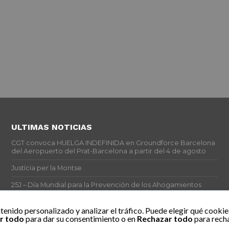
ULTIMAS NOTICIAS
CGT convoca HUELGA INDEFINIDA en Groundforce Barcelona
del Aeropuerto del Prat-Barcelona a partir del 4 de agosto
Justícia per la Montse
25J – Día Mundial para la Prevención de los Ahogamientos
ERE encubierto en H&M Concentrix
tenido personalizado y analizar el tráfico. Puede elegir qué cookie
r todo
para dar su consentimiento o en
Rechazar todo
para recha
Actes centrals 90 aniversari revolució social 1936. Programa
central i per dies. Materials de venda.