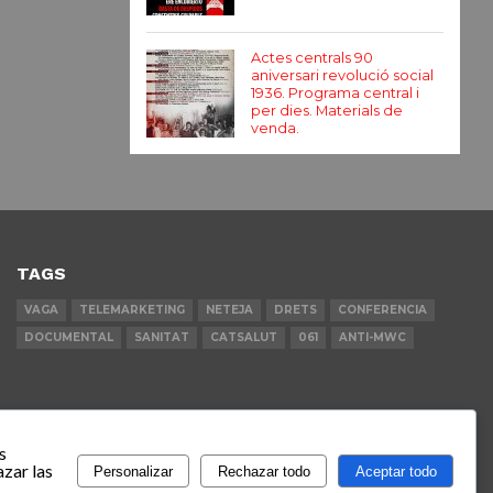
Actes centrals 90
aniversari revolució social
1936. Programa central i
per dies. Materials de
venda.
TAGS
VAGA
TELEMARKETING
NETEJA
DRETS
CONFERENCIA
DOCUMENTAL
SANITAT
CATSALUT
061
ANTI-MWC
s
zar las
Personalizar
Rechazar todo
Aceptar todo