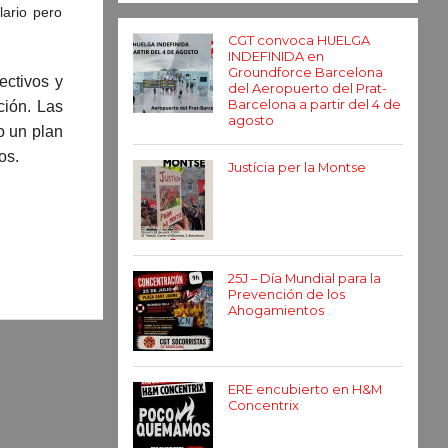
lario pero
CGT convoca HUELGA
INDEFINIDA en
Groundforce Barcelona
ectivos y
del Aeropuerto del Prat-
Barcelona a partir del 4 de
ción. Las
agosto
o un plan
os.
Justícia per la Montse
25J – Día Mundial para la
Prevención de los
Ahogamientos
ERE encubierto en H&M
Concentrix