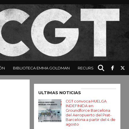
ÓN
BIBLIOTECA EMMA GOLDMAN
RECURSOS
Enter ad code here
ULTIMAS NOTICIAS
CGT convoca HUELGA
INDEFINIDA en
Groundforce Barcelona
del Aeropuerto del Prat-
Barcelona a partir del 4 de
agosto