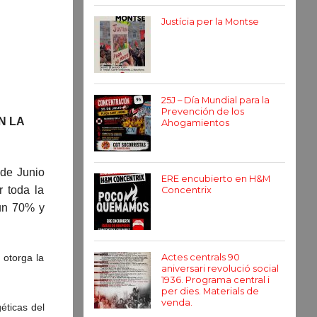
Justícia per la Montse
25J – Día Mundial para la
Prevención de los
N LA
Ahogamientos
 de Junio
ERE encubierto en H&M
 toda la
Concentrix
 un 70% y
 otorga la
Actes centrals 90
aniversari revolució social
1936. Programa central i
per dies. Materials de
venda.
éticas del