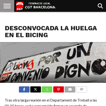
INICIO
QUIENES
SINDICATOS
SOCIAL
JURIDICA/GUIAS
PRENSA Y
FORMACIÓN
BIBLIOTECA
RECURSOS
ES
NOTICIAS
SOMOS
COMUNICACIÓN
EMMA
DESCONVOCADA LA HUELGA
GOLDMAN
EN EL BICING
COMMENTS
Tras otra larga reunión en el Departament de Treball a las
01:15 horas, se ha conseguido firmar un acuerdo de