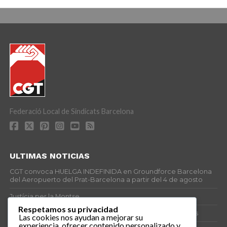
Federació Local de Sindicats Barcelona
ULTIMAS NOTICIAS
CGT convoca HUELGA INDEFINIDA en Groundforce Barcelona
del Aeropuerto del Prat-Barcelona a partir del 4 de agosto
Justícia per la Montse
Respetamos su privacidad
25J – Día Mundial para la Prevención de los Ahogamientos
Las cookies nos ayudan a mejorar su
experiencia, ofrecer contenido personalizado y