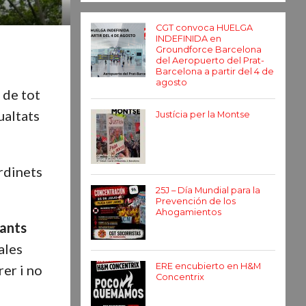
CGT convoca HUELGA
INDEFINIDA en
Groundforce Barcelona
del Aeropuerto del Prat-
Barcelona a partir del 4 de
agosto
g de tot
ualtats
Justícia per la Montse
rdinets
25J – Día Mundial para la
Prevención de los
Ahogamientos
zants
ales
ERE encubierto en H&M
rer i no
Concentrix