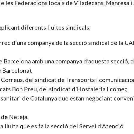
e les Federacions locals de Viladecans, Manresa i 
plicant diferents lluites sindicals:
càrrec d’una companya de la secció sindical de la UA
 de Barcelona amb una companya d’aquesta secció, d
 Barcelona).
de Correus, del sindicat de Transports i comunicacio
ats Bon Preu, del sindicat d’Hostaleria i começ.
 sanitari de Catalunya que estan negociant conven
t de Neteja.
lluita que es fa la secció del Servei d’Atenció