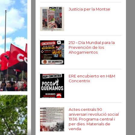
Justícia per la Montse
25J – Día Mundial para la
Prevención de los
Ahogamientos
ERE encubierto en H&M
Concentrix
Actes centrals 90
aniversari revolució social
1936. Programa central i
per dies. Materials de
venda.