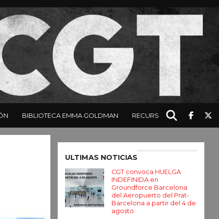
ÓN
BIBLIOTECA EMMA GOLDMAN
RECURSOS
Enter ad code here
ULTIMAS NOTICIAS
CGT convoca HUELGA
INDEFINIDA en
Groundforce Barcelona
del Aeropuerto del Prat-
Barcelona a partir del 4 de
agosto