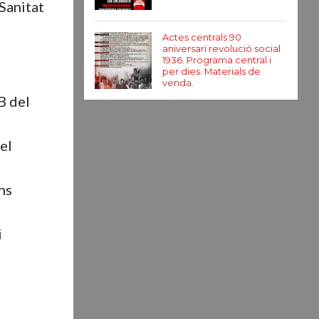
Sanitat
Actes centrals 90
aniversari revolució social
1936. Programa central i
per dies. Materials de
venda.
B del
el
ns
i