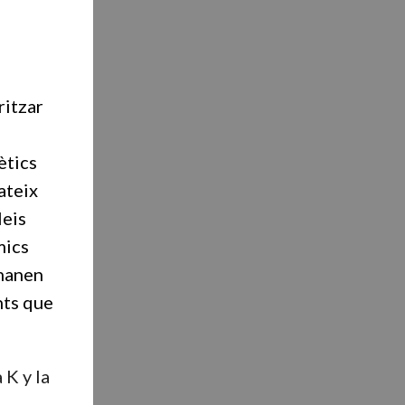
ritzar
ètics
mateix
leis
mics
emanen
nts que
 K y la