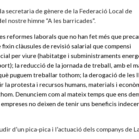
e la secretaria de gènere de la Federació Local de
del nostre himne “A les barricades”.
es reformes laborals que no han fet més que preca
e fixin clàusules de revisió salarial que compensi
ncial per viure (habitatge i subministraments energ
sport); la reducció de la jornada de treball, amb el 
erquè puguem treballar tothom; la derogació de les l
ir la protesta i recursos humans, materials i econò
 tothom. Denunciem com al mateix temps que ens d
ans empreses no deixen de tenir uns beneficis indece
dir d’un pica-pica i l’actuació dels companys de La