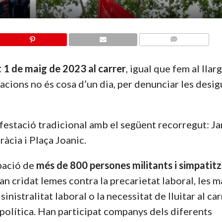
COMMENTS
 1 de maig de 2023 al carrer
, igual que fem al llar
dicacions no és cosa d’un dia, per denunciar les desig
festació tradicional amb el següent recorregut: Ja
àcia i Plaça Joanic.
pació de
més de 800 persones militants i simpatit
an cridat lemes contra la precarietat laboral, les m
nistralitat laboral o la necessitat de lluitar al car
 política. Han participat companys dels diferents