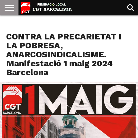
INICIO
QUIENES
SINDICATOS
SOCIAL
JURIDICA/GUIAS
PRENSA Y
FORMACIÓN
BIBLIOTECA
RECURSOS
ES
AGENDA
SOMOS
COMUNICACIÓN
EMMA
CONTRA LA PRECARIETAT I
GOLDMAN
LA POBRESA,
ANARCOSINDICALISME.
Manifestació 1 maig 2024
Barcelona