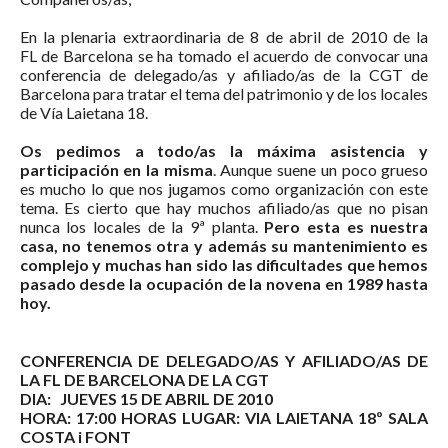
En la plenaria extraordinaria de 8 de abril de 2010 de la
FL de Barcelona se ha tomado el acuerdo de convocar una
conferencia de delegado/as y afiliado/as de la CGT de
Barcelona para tratar el tema del patrimonio y de los locales
de Vía Laietana 18.
Os pedimos a todo/as la máxima asistencia y
participación en la misma
. Aunque suene un poco grueso
es mucho lo que nos jugamos como organización con este
tema. Es cierto que hay muchos afiliado/as que no pisan
nunca los locales de la 9ª planta.
Pero esta es nuestra
casa, no tenemos otra y además su mantenimiento es
complejo y muchas han sido las dificultades que hemos
pasado desde la ocupación de la novena en 1989 hasta
hoy.
CONFERENCIA DE DELEGADO/AS Y AFILIADO/AS DE
LA FL DE BARCELONA DE LA CGT
DIA:
JUEVES 15 DE ABRIL DE 2010
HORA:
17:00 HORAS
LUGAR:
VIA LAIETANA 18º SALA
COSTA i FONT