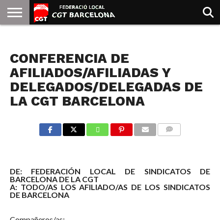
INICIO
QUIENES
SINDICATOS
SOCIAL
JURIDICA/GUIAS
PRENSA Y
FORMACIÓN
BIBLIOTECA
RECURSOS
ES
NOTICIAS
SOMOS
COMUNICACIÓN
EMMA
CONFERENCIA DE
GOLDMAN
AFILIADOS/AFILIADAS Y
DELEGADOS/DELEGADAS DE
LA CGT BARCELONA
COMMENTS
DE: FEDERACIÓN LOCAL DE SINDICATOS DE
BARCELONA DE LA CGT
A: TODO/AS LOS AFILIADO/AS DE LOS SINDICATOS
DE BARCELONA
Compañeros/as;