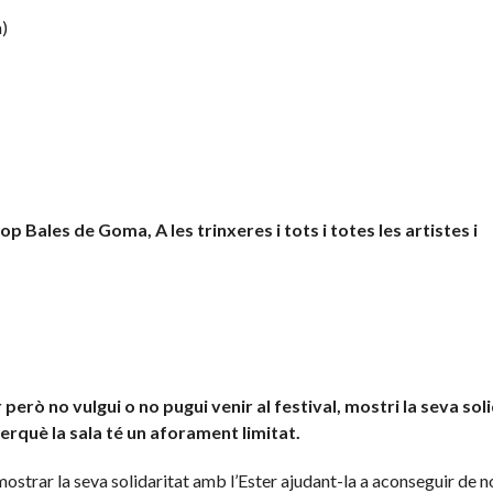
a)
 Bales de Goma, A les trinxeres i tots i totes les artistes i
erò no vulgui o no pugui venir al festival, mostri la seva sol
perquè la sala té un aforament limitat.
 mostrar la seva solidaritat amb l’Ester ajudant-la a aconseguir de n