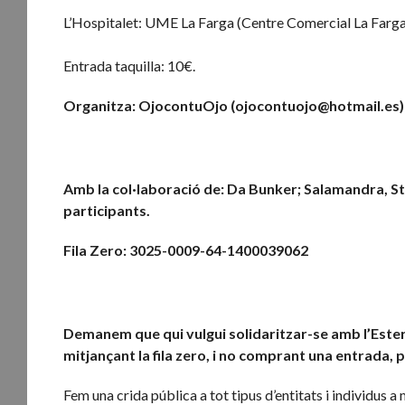
L’Hospitalet: UME La Farga (Centre Comercial La Farg
Entrada taquilla: 10€.
Organitza: OjocontuOjo (ojocontuojo@hotmail.es)
Amb la col·laboració de: Da Bunker; Salamandra, Stop
participants.
Fila Zero: 3025-0009-64-1400039062
Demanem que qui vulgui solidaritzar-se amb l’Ester p
mitjançant la fila zero, i no comprant una entrada, 
Fem una crida pública a tot tipus d’entitats i individus a