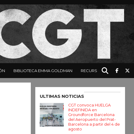
ÓN
BIBLIOTECA EMMA GOLDMAN
RECURSOS
Enter ad code here
ULTIMAS NOTICIAS
CGT convoca HUELGA
INDEFINIDA en
Groundforce Barcelona
del Aeropuerto del Prat-
Barcelona a partir del 4 de
agosto