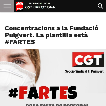
INICIO
QUIENES
SINDICATOS
SOCIAL
JURIDICA/GUIAS
PRENSA Y
FORMACIÓN
BIBLIOTECA
RECURSOS
ES
NOTICIAS
SOMOS
COMUNICACIÓN
EMMA
Concentracions a la Fundació
GOLDMAN
Puigvert. La plantilla està
#FARTES