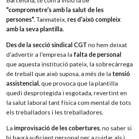
Barcelona, té com a visió la de
“comprometre’s amb la salut de les
persones”.
Tanmateix,
res d’això compleix
amb la seva plantilla.
Des de la secció sindical CGT
no hem deixat
d’advertir a l’empresa la
falta de personal
que aquesta institució pateix, la sobrecàrrega
de treball que això suposa, a més de la
tensió
assistencial
, que provoca que la plantilla
quedi desprotegida i esgotada, revertint en
la salut laboral tant física com mental de tots
els treballadors i les treballadores.
La
improvisació de les cobertures
, no saber si
hi haurà suficient personal per a cuidar als i