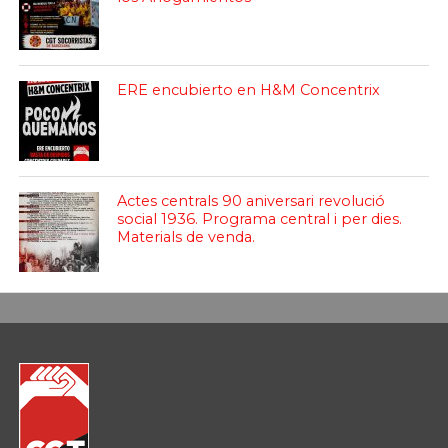
ERE encubierto en H&M Concentrix
Actes centrals 90 aniversari revolució
social 1936. Programa central i per dies.
Materials de venda.