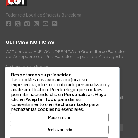
Federació Local de Sindicats Barcelona
ULTIMAS NOTICIAS
CGT convoca HUELGA INDEFINIDA en Groundforce Barcelona
del Aeropuerto del Prat-Barcelona a partir del 4 de agosto
Justícia per la Montse
Respetamos su privacidad
25J – Día Mundial para la Prevención de los Ahogamientos
Las cookies nos ayudan a mejorar su
experiencia, ofrecer contenido personalizado y
ERE encubierto en H&M Concentrix
analizar el tráfico. Puede elegir qué cookies
permitir haciendo clic en
Personalizar
. Haga
Actes centrals 90 aniversari revolució social 1936. Programa
clic en
Aceptar todo
para dar su
central i per dies. Materials de venda.
consentimiento o en
Rechazar todo
para
rechazar las cookies no esenciales.
TAGS
Personalizar
VAGA
TELEMARKETING
NETEJA
DRETS
CONFERENCIA
Rechazar todo
DOCUMENTAL
SANITAT
CATSALUT
061
ANTI-MWC