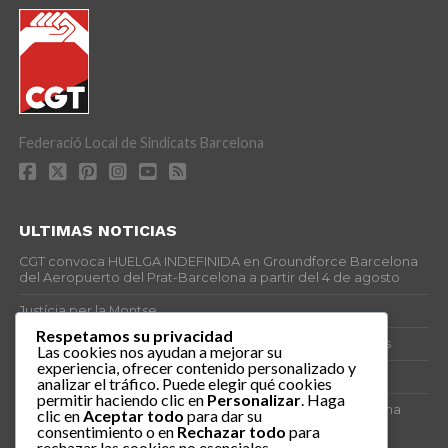
Federació Local de Sindicats Barcelona
ULTIMAS NOTICIAS
CGT convoca HUELGA INDEFINIDA en Groundforce Barcelona
del Aeropuerto del Prat-Barcelona a partir del 4 de agosto
Justícia per la Montse
Respetamos su privacidad
25J – Día Mundial para la Prevención de los Ahogamientos
Las cookies nos ayudan a mejorar su
experiencia, ofrecer contenido personalizado y
ERE encubierto en H&M Concentrix
analizar el tráfico. Puede elegir qué cookies
permitir haciendo clic en
Personalizar
. Haga
Actes centrals 90 aniversari revolució social 1936. Programa
clic en
Aceptar todo
para dar su
central i per dies. Materials de venda.
consentimiento o en
Rechazar todo
para
rechazar las cookies no esenciales.