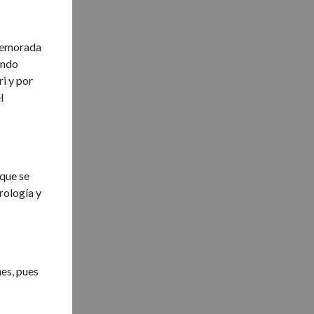
 demorada
endo
i y por
l
 que se
rología y
nes, pues