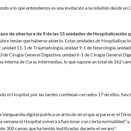
iendo a lo que entendemos es una invitación a la rebelión desde un
plazo de obertura de 9 de las 15 unidades de Hospitalización 
ctubre tenían que haberse abierto. Estas unidades de Hospitalizaci
r, unidad 11-1 de Traumatología, unidad 9-1 de Neurología, unidad
3 de Cirugía General Digestiva, unidad 6-1 de Cirugía General Dige
a Interna de Curas Intermedias, lo que supone un total de 162 ca
odo el Hospital, por las tardes continúan cerrados 17 de ellos, fun
Vanguardia digital publica un artículo en el que al parecer el Dire
sta semana el Hospital volverá a funcionar con cierta normalidad” y
e 300 camas que ha tenido inutilizadas durante el verano”.