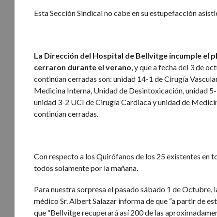
Esta Sección Sindical no cabe en su estupefacción asist
La Dirección del Hospital de Bellvitge incumple el 
cerraron durante el verano
, y que a fecha del 3 de o
continúan cerradas son: unidad 14-1 de Cirugía Vascula
Medicina Interna, Unidad de Desintoxicación, unidad 5-
unidad 3-2 UCI de Cirugía Cardiaca y unidad de Medicin
continúan cerradas.
Con respecto a los Quirófanos de los 25 existentes en t
todos solamente por la mañana.
Para nuestra sorpresa el pasado sábado 1 de Octubre, la 
médico Sr. Albert Salazar informa de que “a partir de e
que “Bellvitge recuperará así 200 de las aproximadament