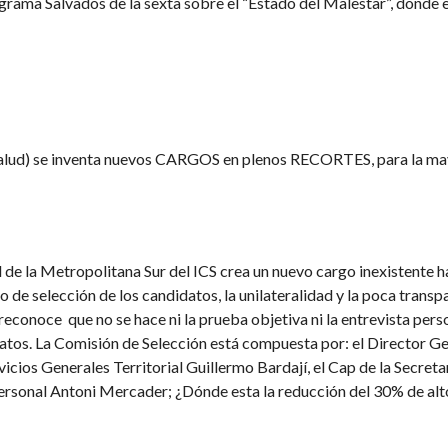
ograma Salvados de la sexta sobre el “Estado del Malestar”, donde e
la Salud) se inventa nuevos CARGOS en plenos RECORTES, para la ma
 de la Metropolitana Sur del ICS crea un nuevo cargo inexistente h
 de selección de los candidatos, la unilateralidad y la poca transp
reconoce que no se hace ni la prueba objetiva ni la entrevista pers
atos. La Comisión de Selección está compuesta por: el Director G
vicios Generales Territorial Guillermo Bardají, el Cap de la Secreta
Personal Antoni Mercader; ¿Dónde esta la reducción del 30% de alt