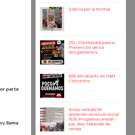
Justícia per la Montse
25J – Día Mundial para la
Prevención de los
Ahogamientos
ERE encubierto en H&M
Concentrix
por parte
Actes centrals 90
aniversari revolució social
1936. Programa central i
ley,
llama
per dies. Materials de
venda.