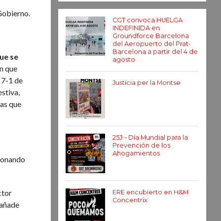
 Gobierno.
CGT convoca HUELGA
INDEFINIDA en
Groundforce Barcelona
del Aeropuerto del Prat-
Barcelona a partir del 4 de
que se
agosto
ón que
 7-1 de
Justícia per la Montse
stiva,
mas que
25J – Día Mundial para la
Prevención de los
Ahogamientos
cionando
ctor
ERE encubierto en H&M
Concentrix
 añade