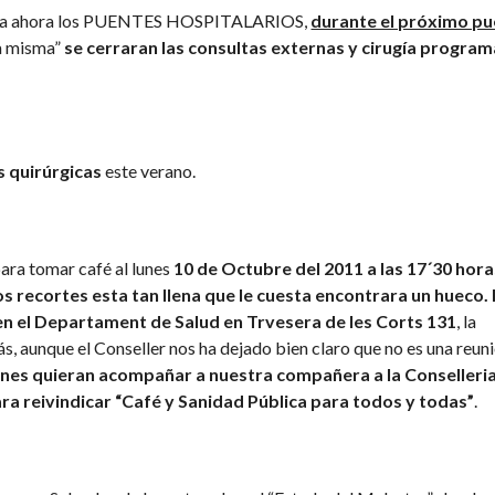
inventa ahora los PUENTES HOSPITALARIOS,
durante el próximo pu
la misma”
se cerraran las consultas externas y cirugía progra
s quirúrgicas
este verano.
para tomar café al lunes
10 de Octubre del 2011 a las 17´30 hor
os recortes esta tan llena que le cuesta encontrara un hueco.
z en el Departament de Salud en Trvesera de les Corts 131
, la
aunque el Conseller nos ha dejado bien claro que no es una reun
enes quieran acompañar a nuestra compañera a la Conselleri
para reivindicar “Café y Sanidad Pública para todos y todas”
.