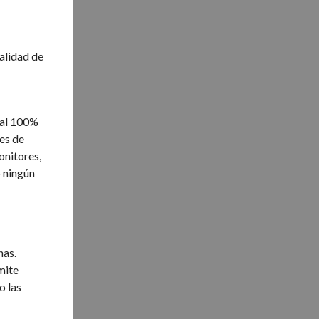
nalidad de
 al 100%
nes de
onitores,
o ningún
nas.
mite
o las