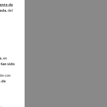
ente de
mada
, del
as
, en
 Han sido
ión con
a de