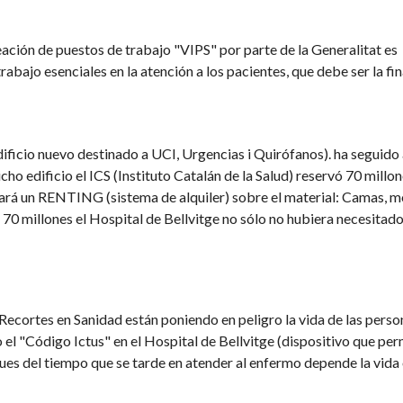
ción de puestos de trabajo "VIPS" por parte de la Generalitat es
abajo esenciales en la atención a los pacientes, que debe ser la fi
dificio nuevo destinado a UCI, Urgencias i Quirófanos). ha seguido
ho edificio el ICS (Instituto Catalán de la Salud) reservó 70 millo
zará un RENTING (sistema de alquiler) sobre el material: Camas, m
s 70 millones el Hospital de Bellvitge no sólo no hubiera necesitad
cortes en Sanidad están poniendo en peligro la vida de las perso
 "Código Ictus" en el Hospital de Bellvitge (dispositivo que per
ues del tiempo que se tarde en atender al enfermo depende la vida 