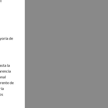
l
yoría de
asta la
arencia
onal
erente de
ría
os