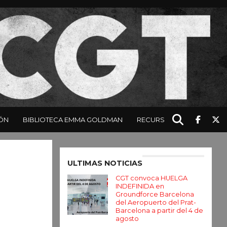
ÓN
BIBLIOTECA EMMA GOLDMAN
RECURSOS
Enter ad code here
ULTIMAS NOTICIAS
CGT convoca HUELGA
INDEFINIDA en
Groundforce Barcelona
del Aeropuerto del Prat-
Barcelona a partir del 4 de
agosto