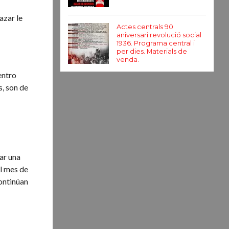
azar le
Actes centrals 90
aniversari revolució social
1936. Programa central i
per dies. Materials de
venda.
entro
s, son de
a
ar una
el mes de
continúan