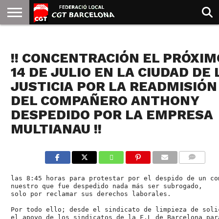
INICIO
QUIENES
SINDICATOS
SOCIAL
JURIDICA/GUIAS
PRENSA Y
FORMACIÓN
BIBLIOTECA
RECURSOS
ES
LIMPIEZA
SOMOS
COMUNICACIÓN
EMMA
!! CONCENTRACIÓN EL PRÓXIM
GOLDMAN
14 DE JULIO EN LA CIUDAD DE 
JUSTICIA POR LA READMISIÓN
DEL COMPAÑERO ANTHONY
DESPEDIDO POR LA EMPRESA
MULTIANAU !!
COMMENTS
las 8:45 horas para protestar por el despido de un com
nuestro que fue despedido nada más ser subrogado, 

solo por reclamar sus derechos laborales. 
Por todo ello; desde el sindicato de limpieza de solic
el apoyo de los sindicatos de la F.L de Barcelona para