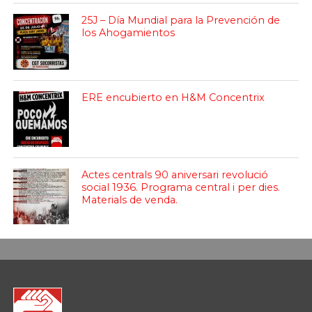
25J – Día Mundial para la Prevención de
los Ahogamientos
ERE encubierto en H&M Concentrix
Actes centrals 90 aniversari revolució
social 1936. Programa central i per dies.
Materials de venda.