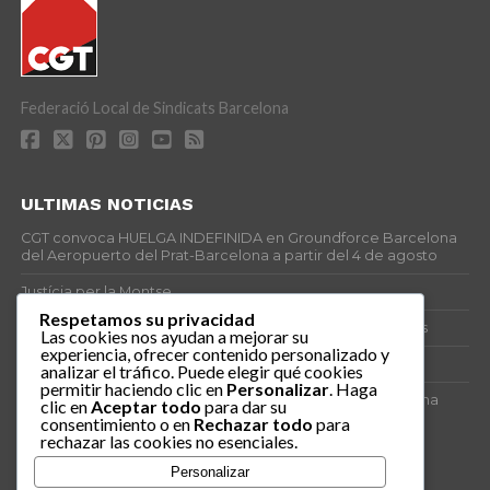
Federació Local de Sindicats Barcelona
ULTIMAS NOTICIAS
CGT convoca HUELGA INDEFINIDA en Groundforce Barcelona
del Aeropuerto del Prat-Barcelona a partir del 4 de agosto
Justícia per la Montse
Respetamos su privacidad
25J – Día Mundial para la Prevención de los Ahogamientos
Las cookies nos ayudan a mejorar su
experiencia, ofrecer contenido personalizado y
ERE encubierto en H&M Concentrix
analizar el tráfico. Puede elegir qué cookies
permitir haciendo clic en
Personalizar
. Haga
Actes centrals 90 aniversari revolució social 1936. Programa
clic en
Aceptar todo
para dar su
central i per dies. Materials de venda.
consentimiento o en
Rechazar todo
para
rechazar las cookies no esenciales.
TAGS
Personalizar