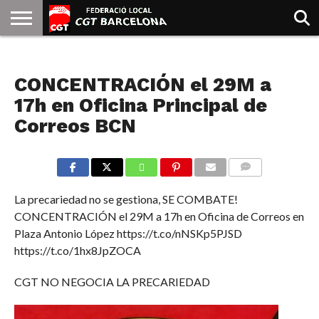
INICIO
QUIENES
SINDICATOS
SOCIAL
JURIDICA/GUIAS
PRENSA Y
FORMACIÓN
BIBLIOTECA
RECURSOS
ES
NOTICIAS
SOMOS
COMUNICACIÓN
EMMA
CONCENTRACIÓN el 29M a
GOLDMAN
17h en Oficina Principal de
Correos BCN
COMMENTS
La precariedad no se gestiona, SE COMBATE!
CONCENTRACIÓN el 29M a 17h en Oficina de Correos en
Plaza Antonio López https://t.co/nNSKp5PJSD
https://t.co/1hx8JpZOCA
CGT NO NEGOCIA LA PRECARIEDAD