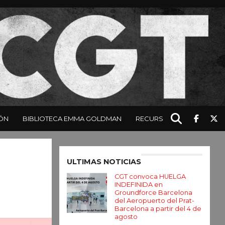
ÓN
BIBLIOTECA EMMA GOLDMAN
RECURSOS
Enter ad code here
ULTIMAS NOTICIAS
CGT convoca HUELGA
INDEFINIDA en
Groundforce Barcelona
del Aeropuerto del Prat-
Barcelona a partir del 4 de
agosto