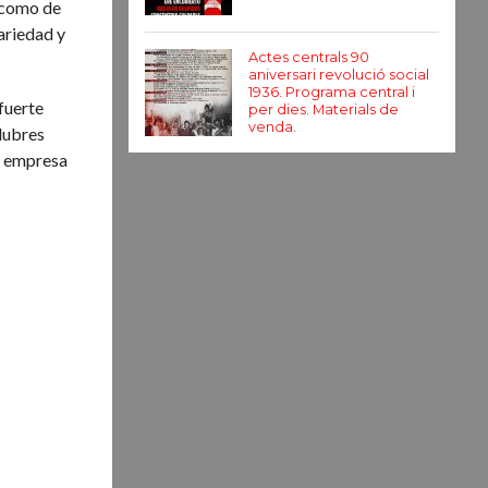
í como de
ariedad y
Actes centrals 90
aniversari revolució social
1936. Programa central i
 fuerte
per dies. Materials de
venda.
alubres
la empresa