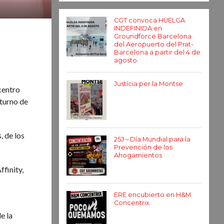
CGT convoca HUELGA
INDEFINIDA en
Groundforce Barcelona
del Aeropuerto del Prat-
Barcelona a partir del 4 de
agosto
Justícia per la Montse
centro
 turno de
, de los
25J – Día Mundial para la
Prevención de los
Ahogamientos
ffinity,
ERE encubierto en H&M
Concentrix
e la