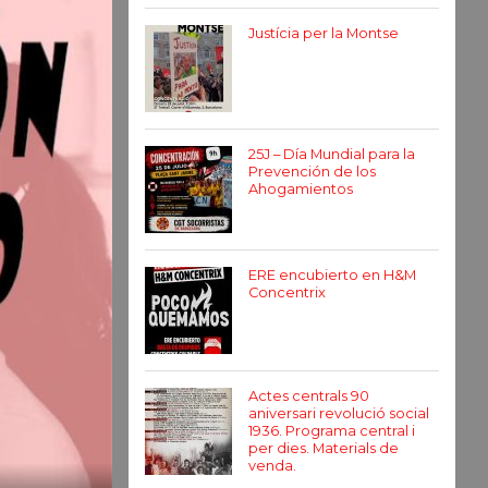
Justícia per la Montse
25J – Día Mundial para la
Prevención de los
Ahogamientos
ERE encubierto en H&M
Concentrix
Actes centrals 90
aniversari revolució social
1936. Programa central i
per dies. Materials de
venda.