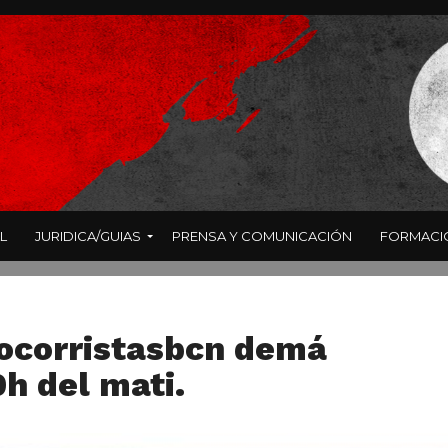
L
JURIDICA/GUIAS
PRENSA Y COMUNICACIÓN
FORMACI
corristasbcn demá
0h del mati.