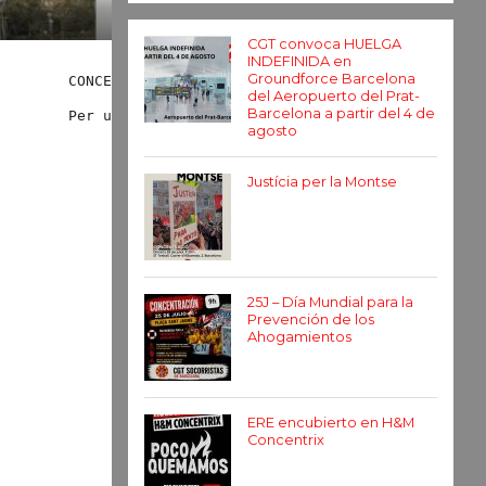
CGT convoca HUELGA
INDEFINIDA en
Groundforce Barcelona
CONCENTRACIÓ de @socorristasbcn demá dijous 30 d
del Aeropuerto del Prat-
Barcelona a partir del 4 de
Per un bon servei de socorristes segur i de qual
agosto
Justícia per la Montse
25J – Día Mundial para la
Prevención de los
Ahogamientos
ERE encubierto en H&M
Concentrix