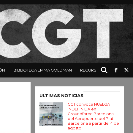
ÓN
BIBLIOTECA EMMA GOLDMAN
RECURSOS
Enter ad code here
ULTIMAS NOTICIAS
CGT convoca HUELGA
INDEFINIDA en
Groundforce Barcelona
del Aeropuerto del Prat-
Barcelona a partir del 4 de
agosto