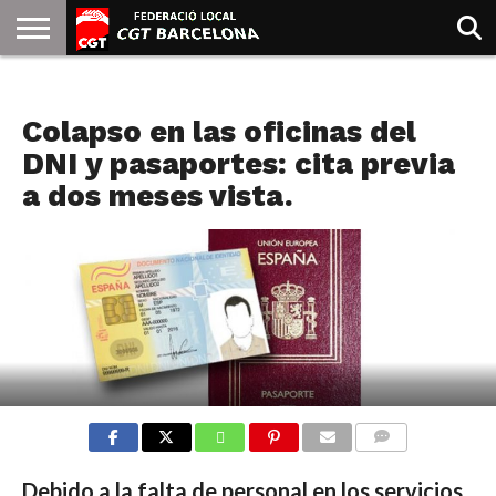
INICIO
QUIENES
SINDICATOS
SOCIAL
JURIDICA/GUIAS
PRENSA Y
FORMACIÓN
BIBLIOTECA
RECURSOS
ES
APUBLICAS
SOMOS
COMUNICACIÓN
EMMA
Colapso en las oficinas del
GOLDMAN
DNI y pasaportes: cita previa
a dos meses vista.
COMMENTS
Debido a la falta de personal en los servicios