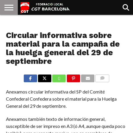
INICIO
QUIENES
SINDICATOS
SOCIAL
JURIDICA/GUIAS
PRENSA Y
FORMACIÓN
BIBLIOTECA
RECURSOS
ES
NOTICIAS
SOMOS
COMUNICACIÓN
EMMA
Circular informativa sobre
GOLDMAN
material para la campaña de
la huelga general del 29 de
septiembre
COMMENTS
Anexamos circular informativa del SP del Comité
Confederal Confedera sobre el material para la Huelga
General del 29 de septiembre.
Anexamos también texto de información general,
susceptible de ser impreso en A3 (ó A4, aunque queda poco