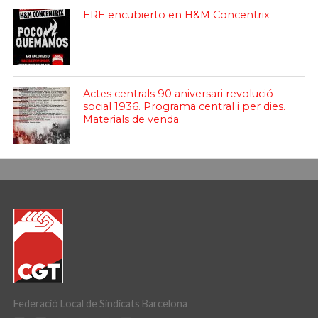
ERE encubierto en H&M Concentrix
Actes centrals 90 aniversari revolució
social 1936. Programa central i per dies.
Materials de venda.
Federació Local de Sindicats Barcelona