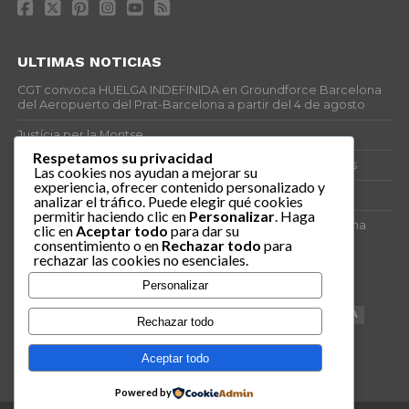
ULTIMAS NOTICIAS
CGT convoca HUELGA INDEFINIDA en Groundforce Barcelona
del Aeropuerto del Prat-Barcelona a partir del 4 de agosto
Justícia per la Montse
Respetamos su privacidad
25J – Día Mundial para la Prevención de los Ahogamientos
Las cookies nos ayudan a mejorar su
experiencia, ofrecer contenido personalizado y
ERE encubierto en H&M Concentrix
analizar el tráfico. Puede elegir qué cookies
permitir haciendo clic en
Personalizar
. Haga
Actes centrals 90 aniversari revolució social 1936. Programa
clic en
Aceptar todo
para dar su
central i per dies. Materials de venda.
consentimiento o en
Rechazar todo
para
rechazar las cookies no esenciales.
TAGS
Personalizar
VAGA
TELEMARKETING
NETEJA
DRETS
CONFERENCIA
Rechazar todo
DOCUMENTAL
SANITAT
CATSALUT
061
ANTI-MWC
Aceptar todo
Powered by